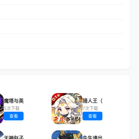
魔塔与英
猎人王（
5次下载
7次下载
查看
查看
天神赵子
先生请出