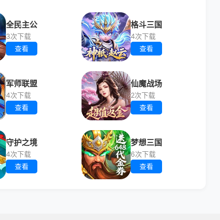
全民主公
格斗三国
3次下载
4次下载
查看
查看
军师联盟
仙魔战场
4次下载
2次下载
查看
查看
守护之境
梦想三国
4次下载
6次下载
查看
查看