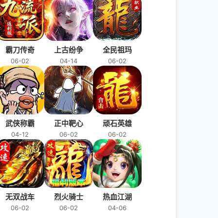
霸刀传奇
上古纷争
全民祖玛
06-02
04-14
06-02
武侠称霸
正中靶心
顽石英雄
04-12
06-02
06-02
无双战车
烈火骑士
热血江湖
06-02
06-02
04-06