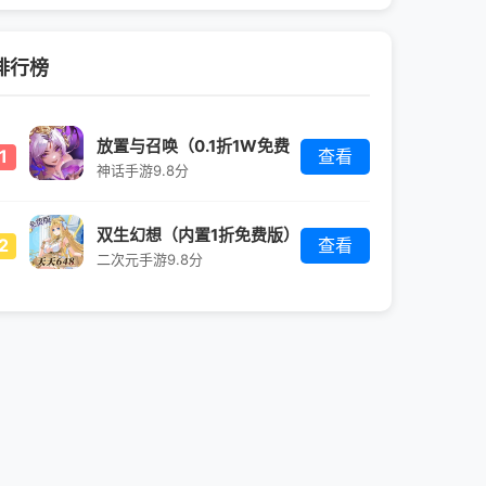
排行榜
放置与召唤（0.1折1W免费
1
查看
版）
神话手游
9.8分
双生幻想（内置1折免费版）
2
查看
二次元手游
9.8分