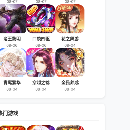
08-07
08-07
08-07
诸王黎明
口袋四驱
花之舞游
08-06
08-06
08-04
青鸾繁华
穿越之锦
全民养成
08-04
08-04
08-04
热门游戏