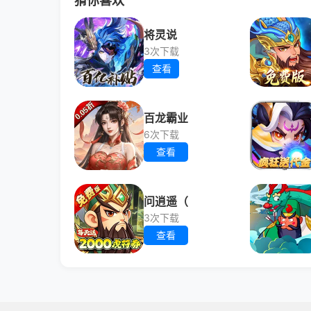
猜你喜欢
将灵说
3次下载
查看
百龙霸业
6次下载
查看
问逍遥（
3次下载
查看