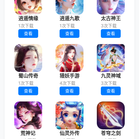
逍遥情缘
逍遥九歌
太古神王
1次下载
1次下载
3次下载
查看
查看
查看
蜀山传奇
猎妖手游
九灵神域
1次下载
4次下载
3次下载
查看
查看
查看
荒神记
仙灵外传
苍穹之剑