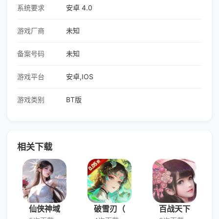
系统要求
安卓 4.0
游戏厂商
未知
备案号码
未知
游戏平台
安卓,IOS
游戏类别
BT版
相关下载
仙侠神域
破雪刃（
百战天下