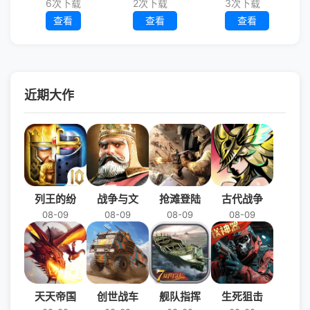
6次下载
2次下载
3次下载
查看
查看
查看
近期大作
列王的纷
战争与文
抢滩登陆
古代战争
08-09
08-09
08-09
08-09
天天帝国
创世战车
舰队指挥
生死狙击