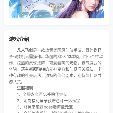
游戏介绍
凡人飞剑
是一款放置类国风仙侠手游，野外刷怪
全程挂机无需操作。华丽的3D人物建模，自带个性动
作，炫酷的灵珠法阵，可爱蠢萌的宠物，霸气威武的
坐骑，还有新颖独特的元神变身和仙缘闯关玩法。多
种有趣的社交玩法，独特的仙侣副本，期待与仙友共
游八荒。
进服福利
1、全服永久百亿补贴代金卷
2、定制福利登录获赠总计一亿元宝
3、财神来袭刷boss爆海量元宝