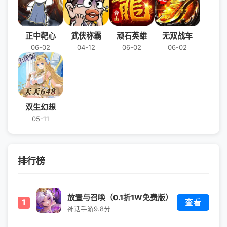
正中靶心
武侠称霸
顽石英雄
无双战车
06-02
04-12
06-02
06-02
双生幻想
05-11
排行榜
放置与召唤（0.1折1W免费版）
1
查看
神话手游
9.8分