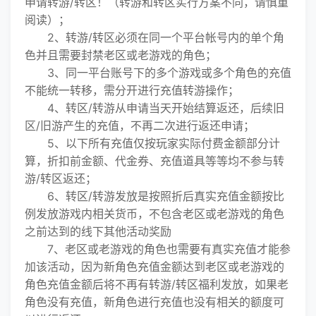
申请转游/转区！（转游和转区实行方案不同，请慎重
阅读）；
2、转游/转区必须在同一个平台帐号内的单个角
色并且需要封禁老区或老游戏的角色；
3、同一平台账号下的多个游戏或多个角色的充值
不能统一转移，需分开进行充值转游操作；
4、转区/转游从申请当天开始结算返还，后续旧
区/旧游产生的充值，不再二次进行返还申请；
5、以下所有充值仅按玩家实际付费金额部分计
算，折扣前金额、代金券、充值道具等等均不参与转
游/转区返还；
6、转区/转游发放是按照折后真实充值金额按比
例发放游戏内相关货币，不包含老区或老游戏的角色
之前达到的线下其他活动奖励
7、老区或老游戏的角色也需要有真实充值才能参
加该活动，因为新角色充值金额达到老区或老游戏的
角色充值金额后将不再有转游/转区福利发放，如果老
角色没有充值，新角色进行充值也没有相关的额度可