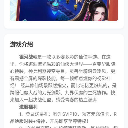
游戏介绍
银河战魂
是一款以多姿多彩的仙侠手游。在这
里，你将邂逅流光溢彩的仙侠大世界——百变华服随
心换装，神兵利器裂空夺目，灵兽坐骑踏云逐风，更
有震撼全屏的爆裂技能，每一帧都点燃你的视觉神
经！ 经典修仙场景跃然指尖，而比记忆更炽热的，是
跨服仙魔大战的刀光剑影、九界伏魔的生死协作。快
来加入一起决战仙盟，感受青春的热血澎湃！
进服福利
1、登录送豪礼：秒升SVIP10，领万元充值卡，R
品绝版时装+侍神，开局即享至尊特权！