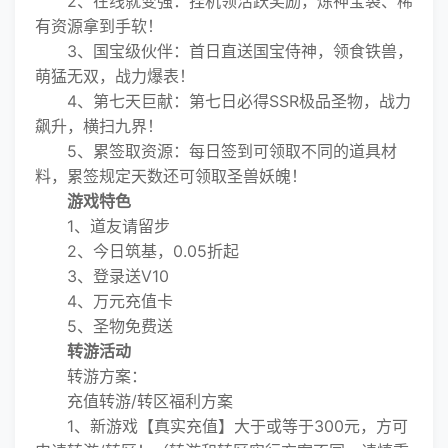
2、在线就变强：挂机领活跃奖励，炼神宝袋、稀
有资源拿到手软！
3、国宝级伙伴：首日直送国宝侍神，领食铁兽，
萌猛无双，战力爆表！
4、第七天巨献：第七日必得SSR极品圣物，战力
飙升，横扫九界！
5、累签取资源：每日签到可领取不同的道具材
料，累签规定天数还可领取圣兽妖魄！
游戏特色
1、道友请留步
2、今日筑基，0.05折起
3、登录送V10
4、万元充值卡
5、圣物免费送
转游活动
转游方案：
充值转游/转区福利方案
1、新游戏【真实充值】大于或等于300元，方可