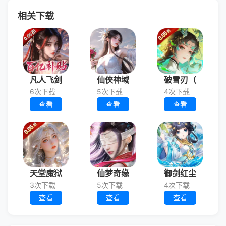
相关下载
凡人飞剑
仙侠神域
破雪刃（
6次下载
5次下载
4次下载
查看
查看
查看
天堂魔狱
仙梦奇缘
御剑红尘
3次下载
5次下载
4次下载
查看
查看
查看