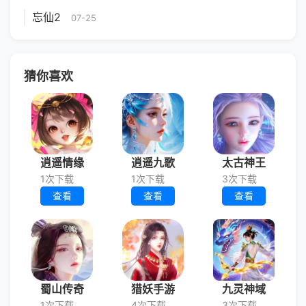
忘仙2
07-25
猜你喜欢
逍遥情缘
逍遥九歌
太古神王
1次下载
1次下载
3次下载
查看
查看
查看
蜀山传奇
猎妖手游
九灵神域
1次下载
4次下载
3次下载