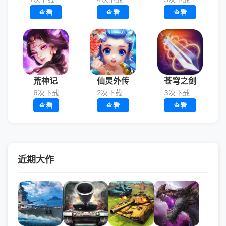
查看
查看
查看
荒神记
仙灵外传
苍穹之剑
6次下载
2次下载
3次下载
查看
查看
查看
近期大作