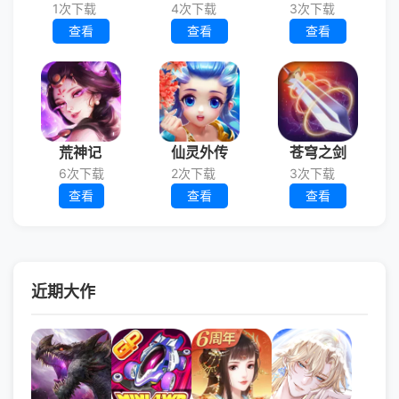
1次下载
4次下载
3次下载
查看
查看
查看
荒神记
仙灵外传
苍穹之剑
6次下载
2次下载
3次下载
查看
查看
查看
近期大作