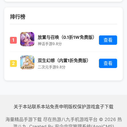
排行榜
放置与召唤（0.1折1W免费版）
1
查看
神话手游
9.8分
双生幻想（内置1折免费版）
2
查看
二次元手游
9.8分
关于本站
联系本站
免责申明
版权保护
游戏盒子下载
海量精品手游下载 尽在热游八九手机游戏平台
© 2026 热
游八九, Created By
安企内容管理系统(AnqiCMS)