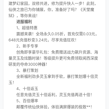
建梦幻家园，双修共进，修为提升快人一步！此刻，
仙侠之旅已为你铺展，你，准备好了吗？《天堂魔
狱》，等你来战！
进服福利
1、超值特惠
震撼来袭！全场永久0.05折，首充仅需0.03元，
648元充值秒变3.24元，尽享充值狂欢！
2、新手专享
创角即享豪华礼包：免费赠送战力飙升资源、海
量灵玉及炫酷时装！等级提升更可免费领取闻西深度
研发的夺命3000神器！
3、暴打策划
全新福利劲多灵玉拿到手软，暴打策划爆十倍灵
玉！
4、十倍返玉
任意充值灵玉十倍返利，灵玉充值再送十倍！
5、百倍爆率
颠覆传统仙侠体验，体验满屏爆装的极致**！