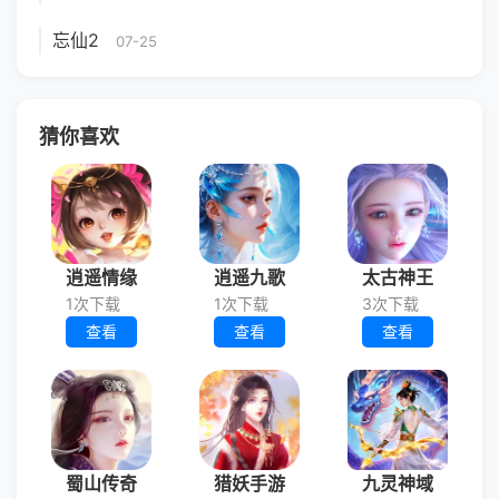
忘仙2
07-25
猜你喜欢
逍遥情缘
逍遥九歌
太古神王
1次下载
1次下载
3次下载
查看
查看
查看
蜀山传奇
猎妖手游
九灵神域