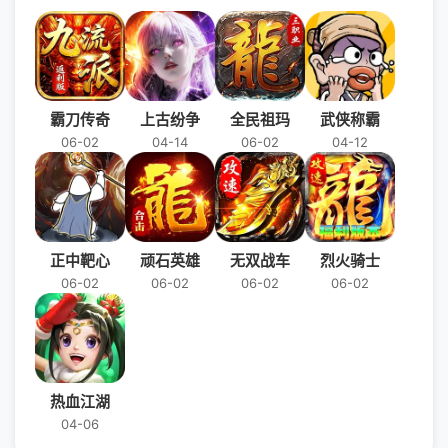
霸刀传奇
上古纷争
全民祖玛
武侠称霸
06-02
04-14
06-02
04-12
正中靶心
顽石英雄
无双战车
烈火骑士
06-02
06-02
06-02
06-02
热血江湖
04-06