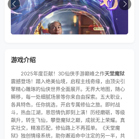
游戏介绍
2025年度巨献！3D仙侠手游巅峰之作
天堂魔狱
震撼登场！踏入绝美仙境，启程主线奇缘，由顶尖引
擎精心雕琢的仙侠世界全面展开。无界大地图，随心
瞬移，每一处细腻场景等你来自由探索。五大职业，
各具特色，任你挑选，开启专属修仙之旅。即时战
斗，热血江湖，恩怨情仇即刻上演！历经磨砺，等级
飙升，转生飞仙，攀登魔狱之巅，成就无上荣耀。真
实社交，精准匹配，修仙路上不再孤单。《天堂魔
狱》独创情缘系统，助你邂逅命中注定的另一半，共