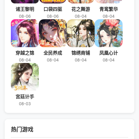
诸王黎明
口袋四驱
花之舞游
青鸾繁华
08-06
08-06
08-04
08-04
穿越之锦
全民养成
锦绣商铺
凤凰心计
08-04
08-04
08-04
08-04
宫廷计手
08-03
热门游戏