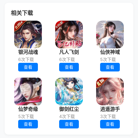
相关下载
银河战魂
凡人飞剑
仙侠神域
6次下载
6次下载
5次下载
查看
查看
查看
仙梦奇缘
御剑红尘
逍遥游手
5次下载
4次下载
3次下载
查看
查看
查看