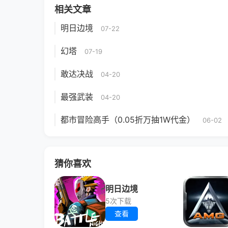
相关文章
明日边境
07-22
幻塔
07-19
敢达决战
04-20
最强武装
04-20
都市冒险高手（0.05折万抽1W代金）
06-02
猜你喜欢
明日边境
5次下载
查看