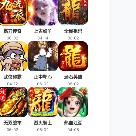
霸刀传奇
上古纷争
全民祖玛
06-02
04-14
06-02
武侠称霸
正中靶心
顽石英雄
04-12
06-02
06-02
无双战车
烈火骑士
热血江湖
06-02
06-02
04-06