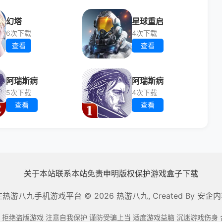
幻塔
星球重启
6次下载
4次下载
查看
查看
阿瑞斯病
阿瑞斯病
5次下载
4次下载
查看
查看
关于本站
联系本站
免责申明
版权保护
游戏盒子下载
在热游八九手机游戏平台
© 2026 热游八九, Created By
安企内容
 拒绝盗版游戏 注意自我保护 谨防受骗上当 适度游戏益脑 沉迷游戏伤身