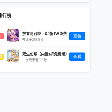
排行榜
放置与召唤（0.1折1W免费
1
查看
版）
神话手游
9.8分
双生幻想（内置1折免费版）
2
查看
二次元手游
9.8分