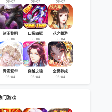
08-07
08-07
08-07
诸王黎明
口袋四驱
花之舞游
08-06
08-06
08-04
青鸾繁华
穿越之锦
全民养成
08-04
08-04
08-04
热门游戏