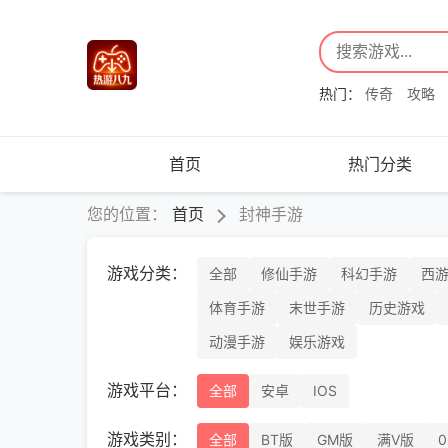
热门：
传奇
攻略
首页
热门分类
您的位置：
首页
封神手游
游戏分类：
全部
修仙手游
科幻手游
西
体育手游
末世手游
历史游戏
动漫手游
娱乐游戏
游戏平台：
全部
安卓
IOS
游戏类别：
全部
BT版
GM版
满V版
0