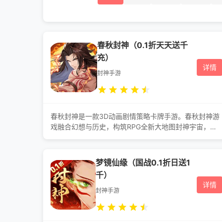
春秋封神（0.1折天天送千
充）
详情
封神手游
春秋封神是一款3D动画剧情策略卡牌手游。春秋封神游
戏融合幻想与历史，构筑RPG全新大地图封神宇宙，讲
述第一次封神大战后，玩家将以一个身世神秘的道家弟
子，因意外被卷入计划之中，结识传说中的英雄，斩妖
除魔、对抗神明，重启封神榜的冒险故事。
梦镜仙缘（国战0.1折日送1
千）
详情
封神手游