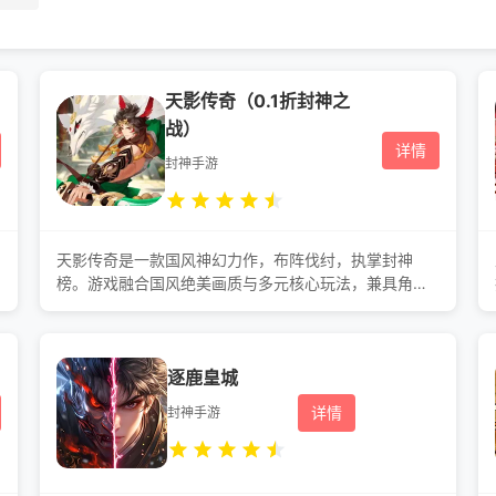
天影传奇（0.1折封神之
战）
详情
封神手游
天影传奇是一款国风神幻力作，布阵伐纣，执掌封神
榜。游戏融合国风绝美画质与多元核心玩法，兼具角色
收集、阵容策略、仙法修炼、秘境探索、跨服对战等内
容。复刻万仙阵、诛仙阵、朝歌之战等名场面，还原正
统封神剧情；搭配仙兽坐骑、道法阵法、神器锻造等养
逐鹿皇城
成体系，自由搭配流派战力。踏破三界纷争，亲历仙妖
大战，执掌封神天命。是辅佐周室平定乱世，还是投身
详情
封神手游
截教逆天而行？你的选择，将改写封神结局，登顶封神
之巅，书写属于自己的洪荒神话传奇。