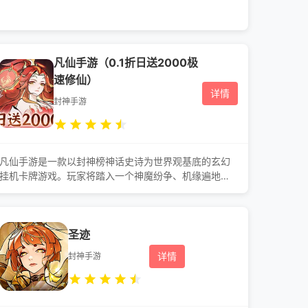
凡仙手游（0.1折日送2000极
速修仙）
详情
封神手游
凡仙手游是一款以封神榜神话史诗为世界观基底的玄幻
挂机卡牌游戏。玩家将踏入一个神魔纷争、机缘遍地的
洪荒世界,从一介凡人开始,通过修炼、战斗与历练,体本
验从炼气、筑基直至飞升成仙,乃至问鼎道祖的完整修仙
之路。游戏采用水墨国风美术,营造出一个写意又磅礴的
圣迹
修仙大世界。
详情
封神手游