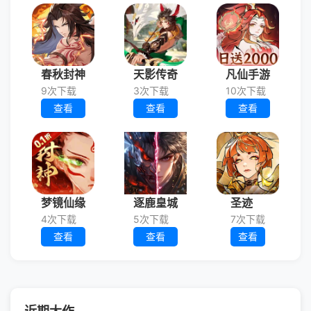
春秋封神
天影传奇
凡仙手游
9次下载
3次下载
10次下载
查看
查看
查看
梦镜仙缘
逐鹿皇城
圣迹
4次下载
5次下载
7次下载
查看
查看
查看