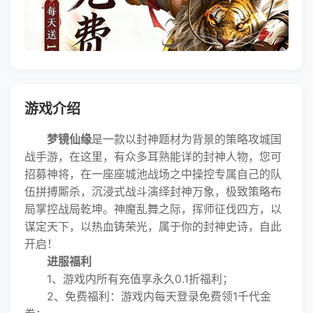
游戏介绍
梦镜仙缘
是一款以封神题材为背景的策略攻城国
战手游，在这里，有众多耳熟能详的封神人物，您可
招募神将，在一座座城池战场之中操控专属自己的队
伍拼搏厮杀，沉浸式战斗演绎封神万象，极致策略布
局掌控战局乾坤。神魔乱舞之际，挥师征伐四方，以
谋定天下，以热血铸荣光，属于你的封神史诗，自此
开启！
进服福利
1、游戏内所有充值享永久0.1折福利；
2、免费福利：游戏内每天登录免费领1千代金