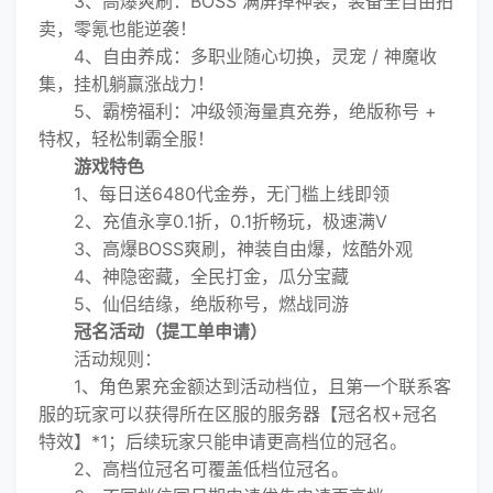
3、高爆爽刷：BOSS 满屏掉神装，装备全自由拍
卖，零氪也能逆袭！
4、自由养成：多职业随心切换，灵宠 / 神魔收
集，挂机躺赢涨战力！
5、霸榜福利：冲级领海量真充券，绝版称号 +
特权，轻松制霸全服！
游戏特色
1、每日送6480代金券，无门槛上线即领
2、充值永享0.1折，0.1折畅玩，极速满V
3、高爆BOSS爽刷，神装自由爆，炫酷外观
4、神隐密藏，全民打金，瓜分宝藏
5、仙侣结缘，绝版称号，燃战同游
冠名活动（提工单申请）
活动规则：
1、角色累充金额达到活动档位，且第一个联系客
服的玩家可以获得所在区服的服务器【冠名权+冠名
特效】*1；后续玩家只能申请更高档位的冠名。
2、高档位冠名可覆盖低档位冠名。