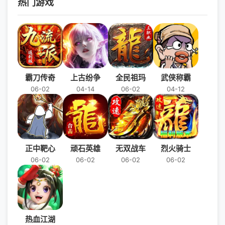
热门游戏
霸刀传奇
上古纷争
全民祖玛
武侠称霸
06-02
04-14
06-02
04-12
正中靶心
顽石英雄
无双战车
烈火骑士
06-02
06-02
06-02
06-02
热血江湖