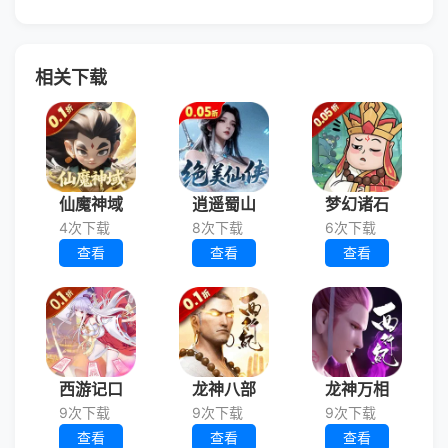
相关下载
仙魔神域
逍遥蜀山
梦幻诸石
4次下载
8次下载
6次下载
查看
查看
查看
西游记口
龙神八部
龙神万相
9次下载
9次下载
9次下载
查看
查看
查看