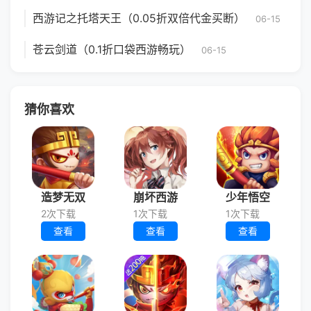
西游记之托塔天王（0.05折双倍代金买断）
06-15
苍云剑道（0.1折口袋西游畅玩）
06-15
猜你喜欢
造梦无双
崩坏西游
少年悟空
2次下载
1次下载
1次下载
查看
查看
查看