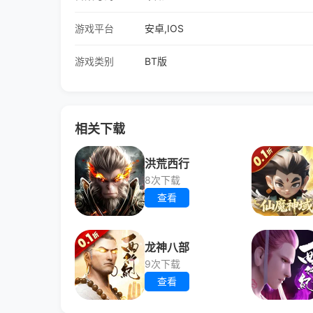
游戏平台
安卓,IOS
游戏类别
BT版
相关下载
洪荒西行
8次下载
查看
龙神八部
9次下载
查看