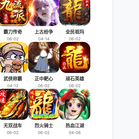
霸刀传奇
上古纷争
全民祖玛
06-02
04-14
06-02
武侠称霸
正中靶心
顽石英雄
04-12
06-02
06-02
无双战车
烈火骑士
热血江湖
06-02
06-02
04-06