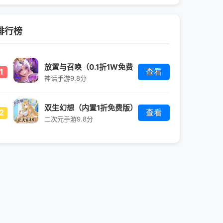
排行榜
放置与召唤（0.1折1W免费
1
查看
版）
神话手游
9.8分
双生幻想（内置1折免费版）
2
查看
二次元手游
9.8分