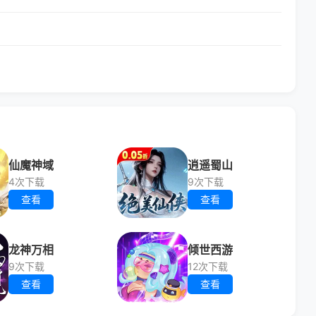
仙魔神域
逍遥蜀山
4次下载
9次下载
查看
查看
龙神万相
倾世西游
9次下载
12次下载
查看
查看