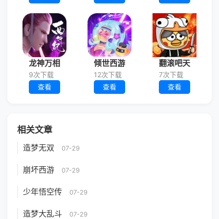
龙神万相
倾世西游
翻滚吧天
9次下载
12次下载
7次下载
查看
查看
查看
相关文章
造梦无双
07-29
崩坏西游
07-29
少年悟空传
07-29
造梦大乱斗
07-29