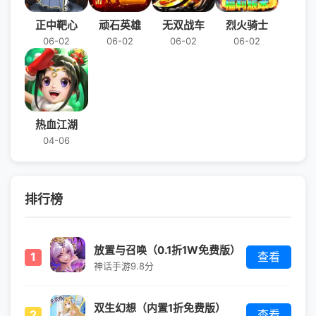
正中靶心
顽石英雄
无双战车
烈火骑士
06-02
06-02
06-02
06-02
热血江湖
04-06
排行榜
放置与召唤（0.1折1W免费版）
1
查看
神话手游
9.8分
双生幻想（内置1折免费版）
2
查看