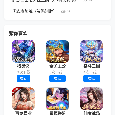
05-16
氏族攻防战（策略制胜）
05-16
猜你喜欢
将灵说
全民主公
格斗三国
3次下载
3次下载
4次下载
查看
查看
查看
百龙霸业
军师联盟
仙魔战场