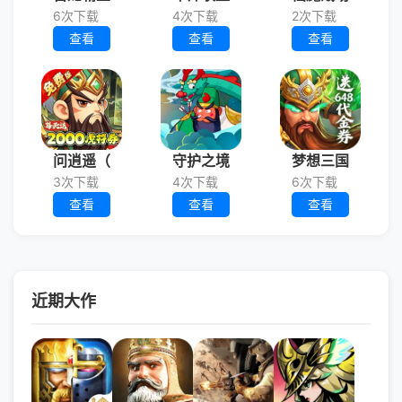
6次下载
4次下载
2次下载
查看
查看
查看
问逍遥（
守护之境
梦想三国
3次下载
4次下载
6次下载
查看
查看
查看
近期大作