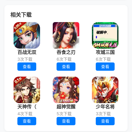
相关下载
百战无双
吞食之刃
攻城三国
3次下载
6次下载
6次下载
查看
查看
查看
天神传（
超神觉醒
少年名将
4次下载
5次下载
3次下载
查看
查看
查看