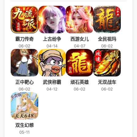
霸刀传奇
上古纷争
西游女儿
全民祖玛
06-02
04-14
04-07
06-02
正中靶心
武侠称霸
顽石英雄
无双战车
06-02
04-12
06-02
06-02
双生幻想
05-11