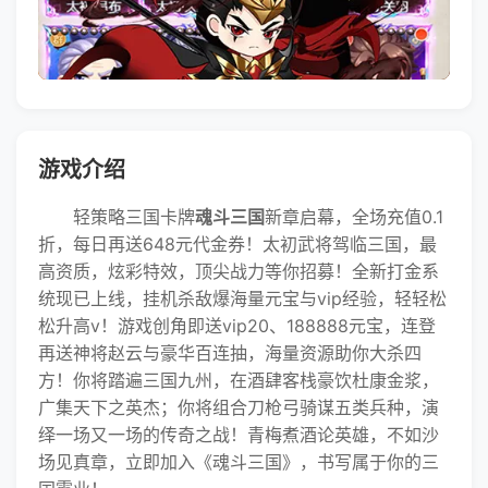
游戏介绍
轻策略三国卡牌
魂斗三国
新章启幕，全场充值0.1
折，每日再送648元代金券！太初武将驾临三国，最
高资质，炫彩特效，顶尖战力等你招募！全新打金系
统现已上线，挂机杀敌爆海量元宝与vip经验，轻轻松
松升高v！游戏创角即送vip20、188888元宝，连登
再送神将赵云与豪华百连抽，海量资源助你大杀四
方！你将踏遍三国九州，在酒肆客栈豪饮杜康金浆，
广集天下之英杰；你将组合刀枪弓骑谋五类兵种，演
绎一场又一场的传奇之战！青梅煮酒论英雄，不如沙
场见真章，立即加入《魂斗三国》，书写属于你的三