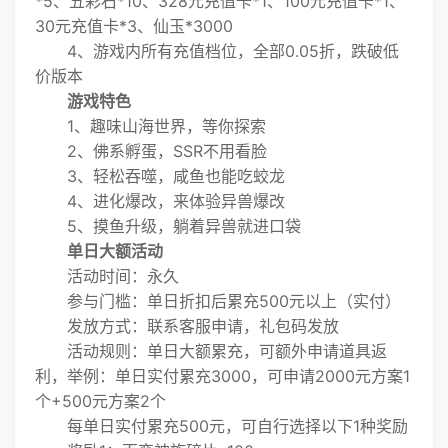
*5、五彩石*10、328元充值卡*1、100元充值卡*1、
30元充值卡*3、仙玉*3000
4、游戏内所有充值档位，全部0.05折，跌破低
价版本
游戏特色
1、趣味山海世界，等你探索
2、佛系孵蛋，SSR不用看脸
3、轻松吞噬，咸鱼也能吃蛟龙
4、进化爆改，来体验异兽爆改
5、摸鱼升级，躺着异兽就进口袋
单日大额活动
活动时间：永久
参与门槛：单日折扣后累充500元以上（实付）
发放方式：联系客服申请，礼包码发放
活动规则：单日大额累充，可额外申请道具返
利，举例：单日实付累充3000，可申请2000元方案1
个+500元方案2个
每单日实付累充500元，可自行选择以下1种奖励