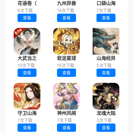
花语卷（
九州异兽
口袋山海
6次下载
14次下载
7次下载
查看
查看
查看
大武当之
软泥星球
山海经异
10次下载
15次下载
5次下载
查看
查看
查看
守卫山海
神州风闻
龙魂大陆
7次下载
7次下载
3次下载
查看
查看
查看