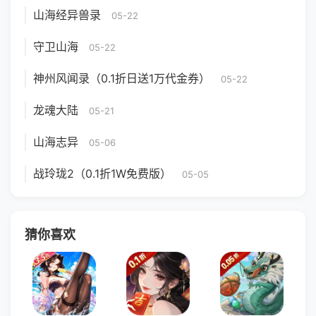
山海经异兽录
05-22
守卫山海
05-22
神州风闻录（0.1折日送1万代金券）
05-22
龙魂大陆
05-21
山海志异
05-06
战玲珑2（0.1折1W免费版）
05-05
猜你喜欢