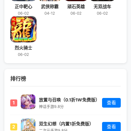
正中靶心
武侠称霸
顽石英雄
无双战车
06-02
04-12
06-02
06-02
烈火骑士
06-02
排行榜
放置与召唤（0.1折1W免费版）
1
查看
神话手游
9.8分
双生幻想（内置1折免费版）
2
查看
二次元手游
9.8分