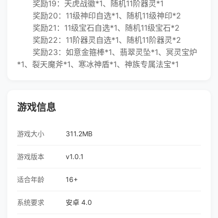
奖励19：天虎战徽*1、随机11阶器灵*1
奖励20：11级神印自选*1、随机11级神印*2
奖励21：11级宝石自选*1、随机11级宝石*2
奖励22：11阶器灵自选*1、随机11阶器灵*2
奖励23：如意金箍棒*1、翡翠灵坠*1、冥灵宝炉
*1、裂天魔斧*1、寒冰神盾*1、神族专属法宝*1
游戏信息
游戏大小
311.2MB
游戏版本
v1.0.1
适合年龄
16+
系统要求
安卓 4.0