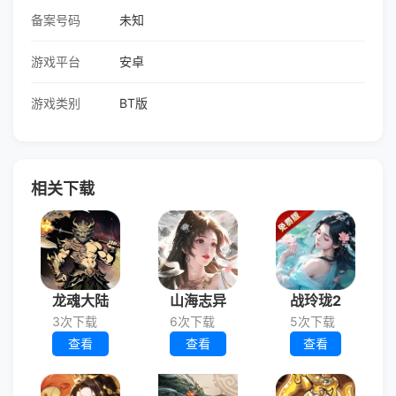
备案号码
未知
游戏平台
安卓
游戏类别
BT版
相关下载
龙魂大陆
山海志异
战玲珑2
3次下载
6次下载
5次下载
查看
查看
查看