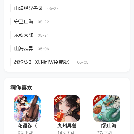
山海经异兽录
05-22
守卫山海
05-22
龙魂大陆
05-21
山海志异
05-06
战玲珑2（0.1折1W免费版）
05-05
猜你喜欢
花语卷（
九州异兽
口袋山海
6次下载
14次下载
7次下载