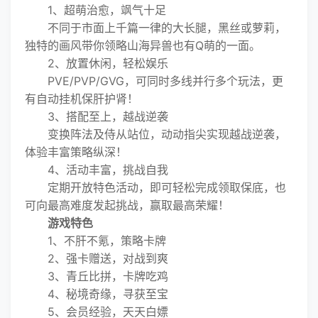
1、超萌治愈，飒气十足
不同于市面上千篇一律的大长腿，黑丝或萝莉，
独特的画风带你领略山海异兽也有Q萌的一面。
2、放置休闲，轻松娱乐
PVE/PVP/GVG，可同时多线并行多个玩法，更
有自动挂机保肝护肾！
3、搭配至上，越战逆袭
变换阵法及侍从站位，动动指尖实现越战逆袭，
体验丰富策略纵深！
4、活动丰富，挑战自我
定期开放特色活动，即可轻松完成领取保底，也
可向最高难度发起挑战，赢取最高荣耀！
游戏特色
1、不肝不氪，策略卡牌
2、强卡赠送，对战到爽
3、青丘比拼，卡牌吃鸡
4、秘境奇缘，寻获至宝
5、会员经验，天天白嫖