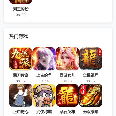
列王的纷
08-09
热门游戏
霸刀传奇
上古纷争
西游女儿
全民祖玛
06-02
04-14
04-07
06-02
正中靶心
武侠称霸
顽石英雄
无双战车