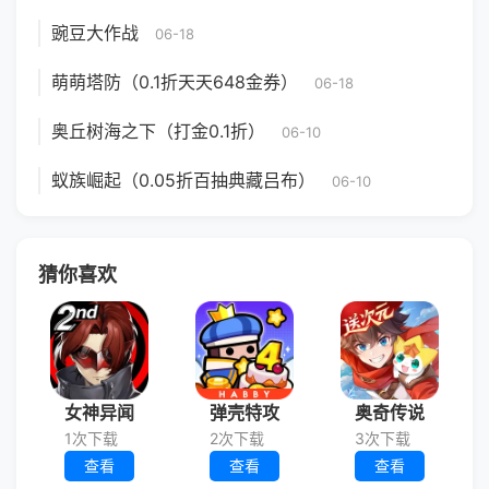
豌豆大作战
06-18
萌萌塔防（0.1折天天648金券）
06-18
奥丘树海之下（打金0.1折）
06-10
蚁族崛起（0.05折百抽典藏吕布）
06-10
猜你喜欢
女神异闻
弹壳特攻
奥奇传说
1次下载
2次下载
3次下载
查看
查看
查看