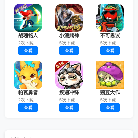
战魂铭人
小浣熊神
不可思议
2次下载
5次下载
5次下载
查看
查看
查看
帕瓦勇者
疾速冲锋
豌豆大作
2次下载
5次下载
5次下载
查看
查看
查看