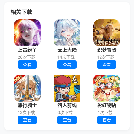
相关下载
上古纷争
云上大陆
织梦冒险
28次下载
14次下载
12次下载
查看
查看
查看
旅行骑士
猎人前线
彩虹物语
13次下载
6次下载
4次下载
查看
查看
查看