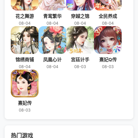
花之舞游
青鸾繁华
穿越之锦
全民养成
08-04
08-04
08-04
08-04
锦绣商铺
凤凰心计
宫廷计手
熹妃Q传
08-04
08-04
08-03
08-03
熹妃传
08-03
热门游戏