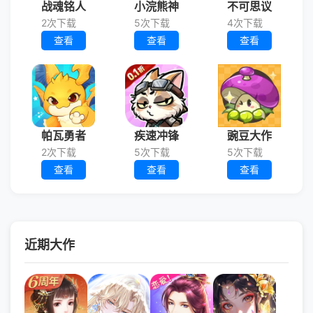
战魂铭人
小浣熊神
不可思议
2次下载
5次下载
4次下载
查看
查看
查看
帕瓦勇者
疾速冲锋
豌豆大作
2次下载
5次下载
5次下载
查看
查看
查看
近期大作