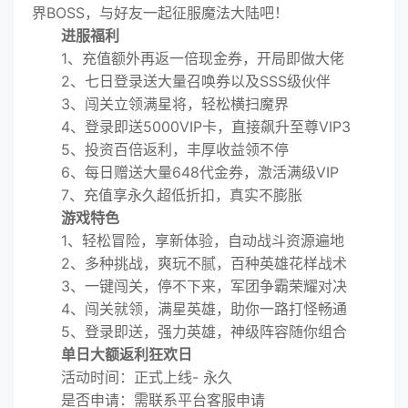
界BOSS，与好友一起征服魔法大陆吧！
进服福利
1、充值额外再返一倍现金券，开局即做大佬
2、七日登录送大量召唤券以及SSS级伙伴
3、闯关立领满星将，轻松横扫魔界
4、登录即送5000VIP卡，直接飙升至尊VIP3
5、投资百倍返利，丰厚收益领不停
6、每日赠送大量648代金券，激活满级VIP
7、充值享永久超低折扣，真实不膨胀
游戏特色
1、轻松冒险，享新体验，自动战斗资源遍地
2、多种挑战，爽玩不腻，百种英雄花样战术
3、一键闯关，停不下来，军团争霸荣耀对决
4、闯关就领，满星英雄，助你一路打怪畅通
5、登录即送，强力英雄，神级阵容随你组合
单日大额返利狂欢日
活动时间：正式上线- 永久
是否申请：需联系平台客服申请