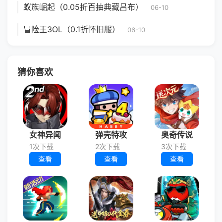
蚁族崛起（0.05折百抽典藏吕布）
06-10
冒险王3OL（0.1折怀旧服）
06-10
猜你喜欢
女神异闻
弹壳特攻
奥奇传说
1次下载
2次下载
3次下载
查看
查看
查看