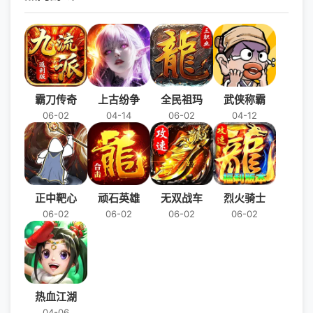
霸刀传奇
上古纷争
全民祖玛
武侠称霸
06-02
04-14
06-02
04-12
正中靶心
顽石英雄
无双战车
烈火骑士
06-02
06-02
06-02
06-02
热血江湖
04-06