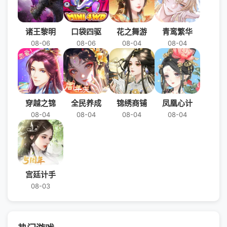
诸王黎明
口袋四驱
花之舞游
青鸾繁华
08-06
08-06
08-04
08-04
穿越之锦
全民养成
锦绣商铺
凤凰心计
08-04
08-04
08-04
08-04
宫廷计手
08-03