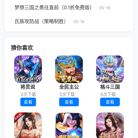
梦想三国之勇往直前（0.1折免费版）
05-16
氏族攻防战（策略制胜）
05-16
猜你喜欢
将灵说
全民主公
格斗三国
3次下载
3次下载
4次下载
查看
查看
查看