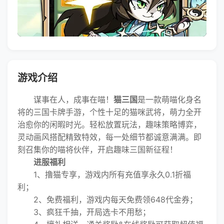
游戏介绍
谋事在人，成事在喵！
猫三国
是一款萌喵化身名
将的三国卡牌手游，个性十足的猫咪武将，萌力全开
治愈你的闲暇时光。轻松放置玩法，趣味策略博弈，
灵动画风搭配精致特效，每一处细节都诚意满满。即
刻召集你的喵将伙伴，开启趣味三国新征程！
进服福利
1、撸猫专享，游戏内所有充值享永久0.1折福
利；
2、免费福利，游戏内每天免费领648代金券；
3、疯狂千抽，开局选卡不用愁；