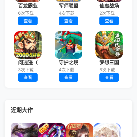
百龙霸业
军师联盟
仙魔战场
6次下载
4次下载
2次下载
查看
查看
查看
问逍遥（
守护之境
梦想三国
3次下载
4次下载
6次下载
查看
查看
查看
近期大作