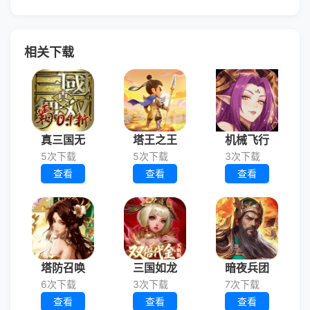
相关下载
真三国无
塔王之王
机械飞行
5次下载
5次下载
3次下载
查看
查看
查看
塔防召唤
三国如龙
暗夜兵团
6次下载
3次下载
7次下载
查看
查看
查看