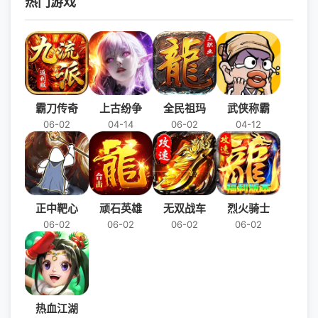
热门游戏
霸刀传奇
上古纷争
全民祖玛
武侠称霸
06-02
04-14
06-02
04-12
正中靶心
顽石英雄
无双战车
烈火骑士
06-02
06-02
06-02
06-02
热血江湖