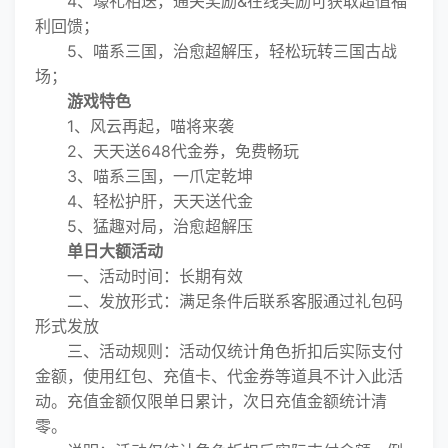
4、壕礼相送，通关奖励&在线奖励可获取超值福
利回馈；
5、喵系三国，治愈超解压，轻松玩转三国古战
场；
游戏特色
1、风云再起，喵将来袭
2、天天送648代金券，免费畅玩
3、喵系三国，一爪定乾坤
4、轻松护肝，天天送代金
5、猛趣对局，治愈超解压
单日大额活动
一、活动时间：长期有效
二、发放形式：满足条件后联系客服通过礼包码
形式发放
三、活动规则：活动仅统计角色折扣后实际支付
金额，使用红包、充值卡、代金券等道具不计入此活
动。充值金额仅限单日累计，次日充值金额统计清
零。