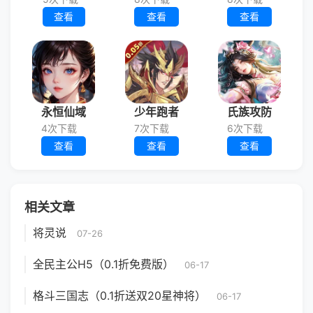
查看
查看
查看
永恒仙域
少年跑者
氏族攻防
4次下载
7次下载
6次下载
查看
查看
查看
相关文章
将灵说
07-26
全民主公H5（0.1折免费版）
06-17
格斗三国志（0.1折送双20星神将）
06-17