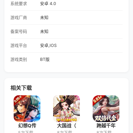
系统要求
安卓 4.0
游戏厂商
未知
备案号码
未知
游戏平台
安卓,IOS
游戏类别
BT版
相关下载
幻想Q传
大国战（
跨越千年
5次下载
8次下载
8次下载