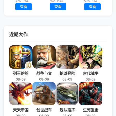
3次下载
4次下载
6次下载
查看
查看
查看
近期大作
列王的纷
战争与文
抢滩登陆
古代战争
08-09
08-09
08-09
08-09
天天帝国
创世战车
舰队指挥
生死狙击
08-09
08-09
08-09
08-09