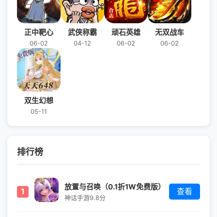
正中靶心
武侠称霸
顽石英雄
无双战车
06-02
04-12
06-02
06-02
双生幻想
05-11
排行榜
放置与召唤（0.1折1W免费版）
1
查看
神话手游
9.8分