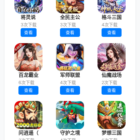
将灵说
全民主公
格斗三国
3次下载
3次下载
4次下载
查看
查看
查看
百龙霸业
军师联盟
仙魔战场
6次下载
4次下载
2次下载
查看
查看
查看
问逍遥（
守护之境
梦想三国