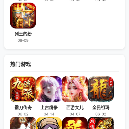
列王的纷
08-09
热门游戏
霸刀传奇
上古纷争
西游女儿
全民祖玛
06-02
04-14
04-07
06-02