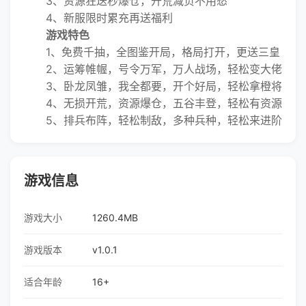
3、资源狂送秒爆仓，开荒减负不用愁
4、新服限时累充再送福利
游戏特色
1、免费千抽，全图鉴开局，格局打开，更送三皇
2、运筹帷幄，号令万军，万人战场，轻松变大佬
3、卧龙凤雏，我全都要，开个好局，轻松拿橙将
4、无损开荒，资源爆仓，五谷丰登，轻松有资源
5、排兵布阵，轻松制敌，多种兵种，轻松来进阶
游戏信息
游戏大小
1260.4MB
游戏版本
v1.0.1
适合年龄
16+