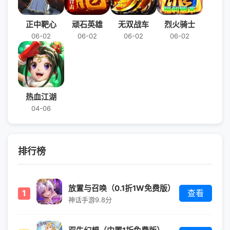
正中靶心
顽石英雄
无双战车
烈火骑士
06-02
06-02
06-02
06-02
热血江湖
04-06
排行榜
放置与召唤（0.1折1W免费版）
1
查看
神话手游
9.8分