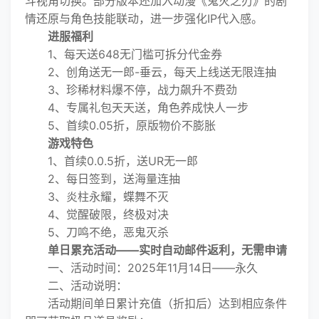
斗视角切换。部分版本还加入动漫《鬼灭之刃》的剧
情还原与角色技能联动，进一步强化IP代入感。
进服福利
1、每天送648无门槛可拆分代金券
2、创角送无一郎-垂云，每天上线送无限连抽
3、珍稀材料爆不停，战力飙升不费劲
4、专属礼包天天送，角色养成快人一步
5、首续0.05折，原版物价不膨胀
游戏特色
1、首续0.0.5折，送UR无一郎
2、每日签到，送海量连抽
3、炎柱永耀，蝶舞不灭
4、觉醒破限，终极对决
5、刀鸣不绝，恶鬼灭杀
单日累充活动——实时自动邮件返利，无需申请
一、活动时间：2025年11月14日——永久
二、活动说明：
活动期间单日累计充值（折扣后）达到相应条件