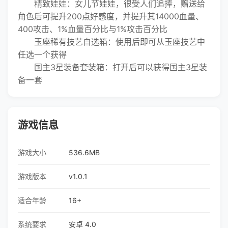
精致娃娃：女儿节娃娃，很受人们追捧，赠送给
角色后可提升200点好感度，并提升其14000血量、
400攻击、1%血量百分比与1%攻击百分比
玉座稀有技艺自选箱：使用后即可从玉座技艺中
任选一个获得
国主3星装备套装箱：打开后可以获得国主3星装
备一套
游戏信息
游戏大小
536.6MB
游戏版本
v1.0.1
适合年龄
16+
系统要求
安卓 4.0