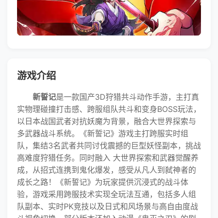
游戏介绍
新誓记
是一款国产3D狩猎共斗动作手游，主打真
实物理碰撞打击感、跨服组队共斗和变身BOSS玩法，
以日本战国武者对抗妖魔为背景，融合大世界探索与
多武器战斗系统。《新誓记》游戏主打​跨服实时组
队，集结3名武者共同讨伐震撼的巨型妖怪副本，挑战
高难度狩猎任务。同时融入 ​大世界探索​和武器觉醒养
成，从招式连携到鬼化爆发，感受从凡人到弑神者的
成长之路！《新誓记》为玩家提供沉浸式的战斗体
验，游戏采用跨服技术实现全玩法互通，包括多人组
队副本、实时PK竞技以及日式和风场景与高自由度战