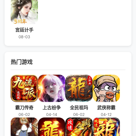
宫廷计手
08-03
热门游戏
霸刀传奇
上古纷争
全民祖玛
武侠称霸
06-02
04-14
06-02
04-12