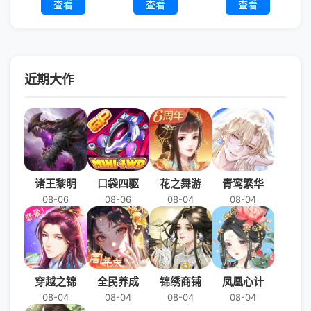
查看
查看
查看
近期大作
诸王黎明
口袋四驱
花之舞游
青鸾繁华
08-06
08-06
08-04
08-04
穿越之锦
全民养成
锦绣商铺
凤凰心计
08-04
08-04
08-04
08-04