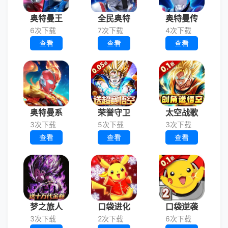
奥特曼王
全民奥特
奥特曼传
6次下载
7次下载
4次下载
查看
查看
查看
奥特曼系
荣誉守卫
太空战歌
3次下载
5次下载
3次下载
查看
查看
查看
梦之旅人
口袋进化
口袋逆袭
3次下载
2次下载
6次下载