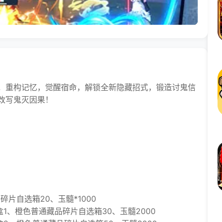
，重构记忆，觉醒宿命，解锁全新隐藏招式，锻造讨鬼信
改写鬼灭因果！
片自选箱20、玉髓*1000
1、橙色普通藏品碎片自选箱30、玉髓2000