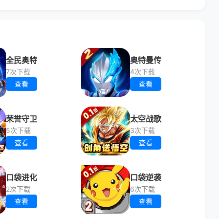
全民奥特
奥特曼传
7次下载
4次下载
查看
查看
荣誉守卫
太空战歌
5次下载
3次下载
查看
查看
口袋进化
口袋逆袭
2次下载
6次下载
查看
查看