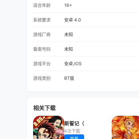
适合年龄
16+
系统要求
安卓 4.0
游戏厂商
未知
备案号码
未知
游戏平台
安卓,IOS
游戏类别
BT版
相关下载
新誓记（
4次下载
查看