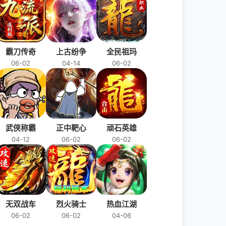
霸刀传奇
上古纷争
全民祖玛
06-02
04-14
06-02
武侠称霸
正中靶心
顽石英雄
04-12
06-02
06-02
无双战车
烈火骑士
热血江湖
06-02
06-02
04-06