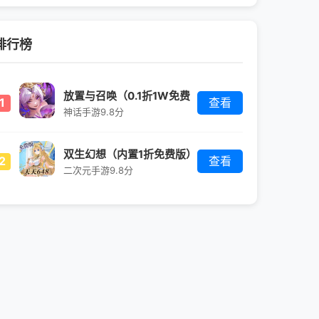
排行榜
放置与召唤（0.1折1W免费
1
查看
版）
神话手游
9.8分
双生幻想（内置1折免费版）
2
查看
二次元手游
9.8分