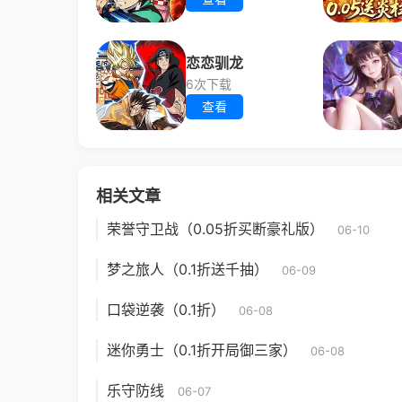
恋恋驯龙
6次下载
查看
相关文章
荣誉守卫战（0.05折买断豪礼版）
06-10
梦之旅人（0.1折送千抽）
06-09
口袋逆袭（0.1折）
06-08
迷你勇士（0.1折开局御三家）
06-08
乐守防线
06-07