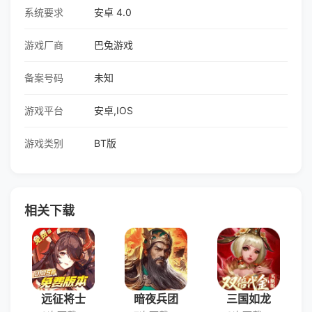
系统要求
安卓 4.0
游戏厂商
巴兔游戏
备案号码
未知
游戏平台
安卓,IOS
游戏类别
BT版
相关下载
远征将士
暗夜兵团
三国如龙