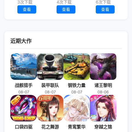
3次下载
4次下载
6次下载
查看
查看
查看
近期大作
战舰猎手
装甲联队
钢铁力量
诸王黎明
08-07
08-07
08-07
08-06
口袋四驱
花之舞游
青鸾繁华
穿越之锦