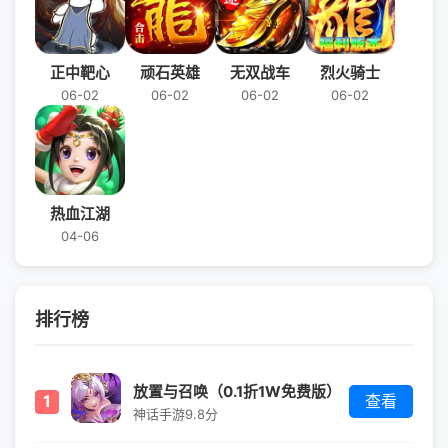
正中靶心
顽石英雄
无双战车
烈火骑士
06-02
06-02
06-02
06-02
热血江湖
04-06
排行榜
放置与召唤（0.1折1W免费版）
1
查看
神话手游
9.8分