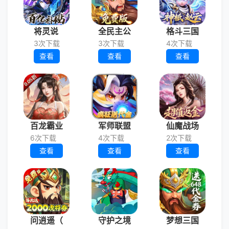
将灵说
全民主公
格斗三国
3次下载
3次下载
4次下载
查看
查看
查看
百龙霸业
军师联盟
仙魔战场
6次下载
4次下载
2次下载
查看
查看
查看
问逍遥（
守护之境
梦想三国