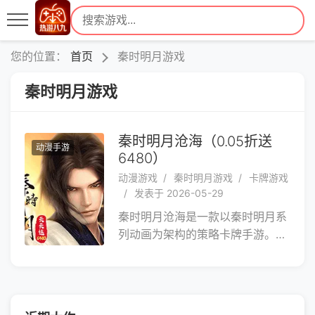
您的位置：
首页
秦时明月游戏
秦时明月游戏
秦时明月沧海（0.05折送
动漫手游
6480）
动漫游戏
秦时明月游戏
卡牌游戏
发表于 2026-05-29
秦时明月沧海是一款以秦时明月系
列动画为架构的策略卡牌手游。游
戏在延续原作经典剧情的同时，还
将重现诸多经典场面，以及战斗场
景。并通过人物专属传记的形式，
重温那些令人动容的过往。在《秦