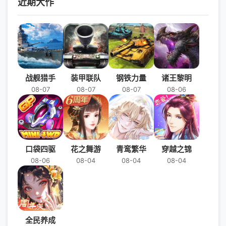
近期大作
时明月:沧海》手游中，现在能享受
到0.05折版本的极致体验内容，还
有每天赠送的6480代金券，快来
试试这款正版秦时明月IP手游吧！
战舰猎手
装甲联队
钢铁力量
诸王黎明
08-07
08-07
08-07
08-06
口袋四驱
花之舞游
青鸾繁华
穿越之锦
08-06
08-04
08-04
08-04
全民养成