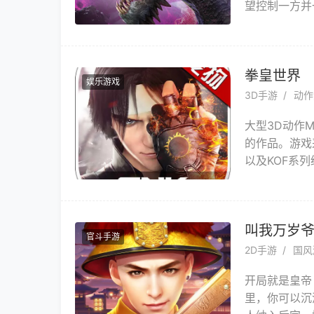
望控制一方并
体验你的暗黑
恐怖，并通过
大的挑战等待
拳皇世界
娱乐游戏
3D手游
动作
大型3D动作M
的作品。游戏
以及KOF系
景自由都市”
来，会加入“
冒险生活。
叫我万岁
官斗手游
2D手游
国风
开局就是皇帝
里，你可以沉