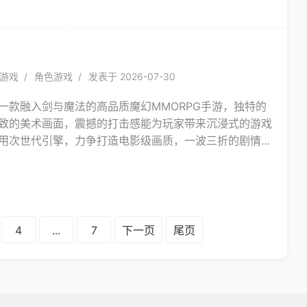
、全面升级的视觉表现、更具趣味的破阵挑战、和无数等
灵。重回奥奇大陆，组建你最喜爱的精灵队伍，与当年的
切磋，一同找回快乐游戏的初心吧！
录
游戏
角色游戏
发表于 2026-07-30
一款融入剑与魔法的高品质魔幻MMORPG手游，独特的
致的美术画面，震撼的打击感能为玩家带来沉浸式的游戏
用次世代引擎，力争打造电影级画质，一波三折的剧情文
丛横在这个剑与魔法的世界。独特的变身系统，化身万年
与邪恶深渊作战。超高爆率，各式各样的怪物风格，高难
；野外PK，战盟乱斗，激情跨服！这个魔幻世界，需要
4
...
7
下一页
尾页