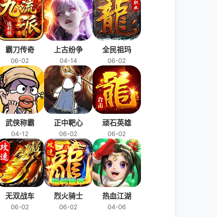
霸刀传奇
上古纷争
全民祖玛
06-02
04-14
06-02
武侠称霸
正中靶心
顽石英雄
04-12
06-02
06-02
无双战车
烈火骑士
热血江湖
06-02
06-02
04-06