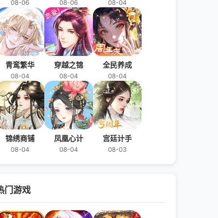
08-06
08-06
08-04
青鸾繁华
穿越之锦
全民养成
08-04
08-04
08-04
锦绣商铺
凤凰心计
宫廷计手
08-04
08-04
08-03
热门游戏