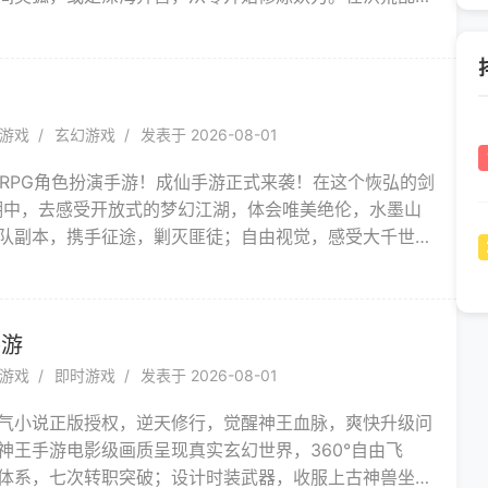
修仙者的追捕与猎杀，也要历经天劫洗礼，突破种族桎
弱小精怪成长为威震三界的妖族至尊，谱写独属于你的逆
游戏
玄幻游戏
发表于 2026-08-01
ARPG角色扮演手游！成仙手游正式来袭！在这个恢弘的剑
湖中，去感受开放式的梦幻江湖，体会唯美绝伦，水墨山
队副本，携手征途，剿灭匪徒；自由视觉，感受大千世
界里，结交豪侠，侠侣助你成长。
手游
游戏
即时游戏
发表于 2026-08-01
气小说正版授权，逆天修行，觉醒神王血脉，爽快升级问
神王手游电影级画质呈现真实玄幻世界，360°自由飞
体系，七次转职突破；设计时装武器，收服上古神兽坐