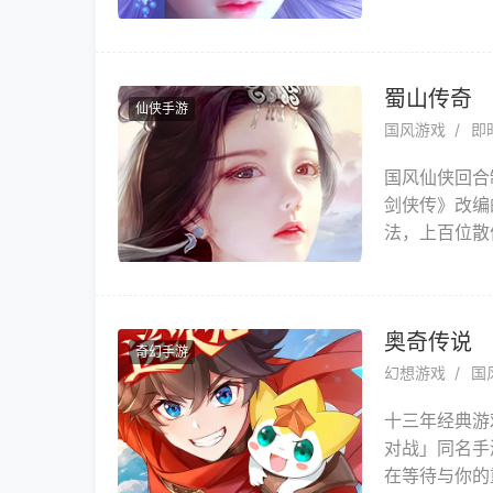
骑，自由交易
荐，最热血的
蜀山传奇
仙侠手游
国风游戏
即
国风仙侠回合
剑侠传》改编
法，上百位散
营对抗，跨服
较量，释放您
奥奇传说
奇幻手游
幻想游戏
国
十三年经典游
对战」同名手
在等待与你的