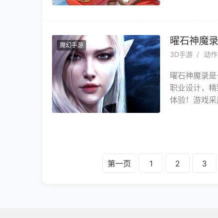
写经典的剧情
你收服的新精
伙伴继续对战
曜石神魔
魔幻手游
3D手游
动作
曜石神魔录是
职业设计，精
体验！游戏采
案，带领玩家
前的战场英灵
度的副本挑战
勇者的拯救！
第一页
1
2
3