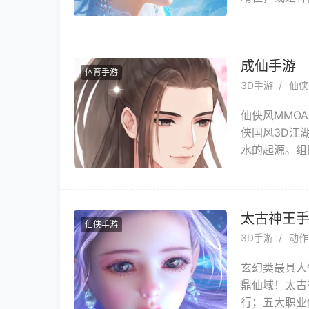
中，既要躲避
梏，一步步从
天修仙传奇。
成仙手游
体育手游
3D手游
仙侠
仙侠风MMO
侠国风3D江
水的起源。组
界；在我的世
太古神王
仙侠手游
3D手游
动作
玄幻类最具人
鼎仙域！太古
行；五大职业