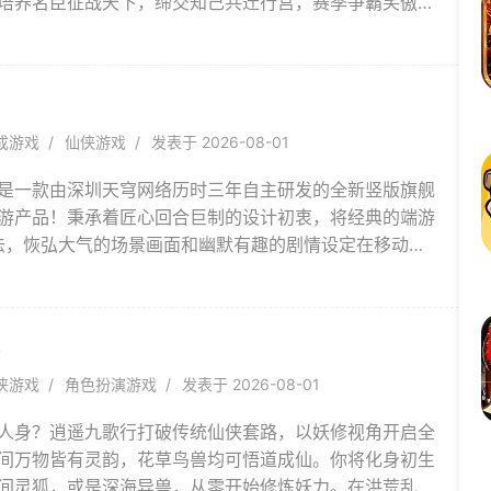
培养名臣征战天下，缔交知己共迁行宫，赛季争霸笑傲九
副本玩**番上阵，带你全方位体验养成乐趣！
成游戏
仙侠游戏
发表于 2026-08-01
是一款由深圳天穹网络历时三年自主研发的全新竖版旗舰
游产品！秉承着匠心回合巨制的设计初衷，将经典的端游
玩法，恢弘大气的场景画面和幽默有趣的剧情设定在移动端
秉承“以玩家为本”的宗旨，坚持“轻松休闲 快乐交友”的定
，为广大回合制发烧友们带来超梦幻的游戏体验。
行
侠游戏
角色扮演游戏
发表于 2026-08-01
人身？逍遥九歌行打破传统仙侠套路，以妖修视角开启全
间万物皆有灵韵，花草鸟兽均可悟道成仙。你将化身初生
间灵狐，或是深海异兽，从零开始修炼妖力。在洪荒乱世