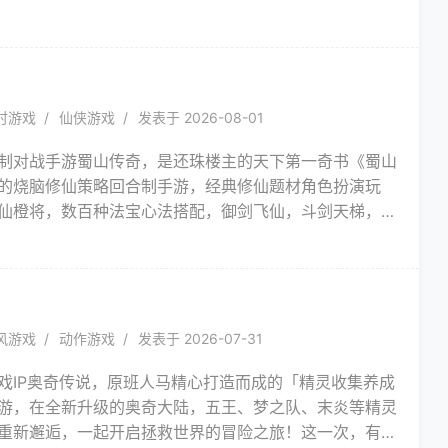
神兵仙器，帮派混战畅爽PK，原著作者净无痕鼎立推
玄幻修真等你来战！
时游戏
仙侠游戏
发表于 2026-08-01
制对战手游蜀山传奇，是还珠楼主的天下第一奇书《蜀山
的烧脑修仙策略回合制手游，经典修仙题材角色扮演玩
仙橙将，数百种法宝心法搭配，御剑飞仙，斗剑天梯，阵
决斗，万人帮派鏖战，演绎万般变化，真正聪明人的智慧
的战斗激情！
风游戏
动作游戏
发表于 2026-07-31
戏IP奥奇传说，原班人马精心打造而成的「精灵收集养成
游，在全新升级的奥奇大陆，五王、梦之队、末炎等精灵
重新邂逅，一起开启拯救世界的冒险之旅！这一次，有续