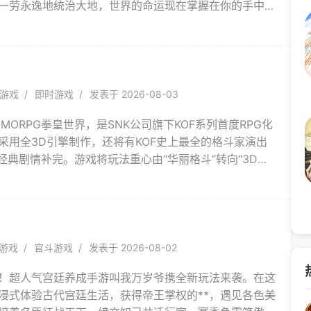
一劳永逸地统治大地，世界的命运现在掌握在你的手中。
奇幻战争 你必须步入广阔的世界，体验黑暗势力的野蛮
发展定居点、扩大领土和建立自己的战队来壮大自己，巨
着你。
游戏
即时游戏
发表于 2026-08-03
MORPG拳皇世界，是SNK公司旗下KOF系列首度RPG化
采用全3D引擎制作，还将有KOF史上最全的格斗家演出
列经典剧情补完。游戏将玩法重心由“华丽格斗”转向“3D全
，为玩家营造一个属于KOF的大世界。世界观设定为近未
自由都市模拟”元素，让玩家在高自由度的KOF世界中展开
爷
游戏
官斗游戏
发表于 2026-08-02
！超人气宫廷养成手游叫我万岁爷携全新玩法来袭。在这
浸式体验古代宫廷生活，获得帝王掌权的**，遇见各色美