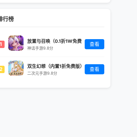
排行榜
放置与召唤（0.1折1W免费
1
查看
版）
神话手游
9.8分
双生幻想（内置1折免费版）
2
查看
二次元手游
9.8分