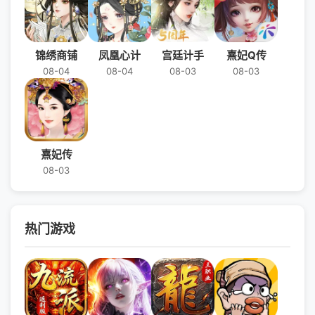
锦绣商铺
凤凰心计
宫廷计手
熹妃Q传
08-04
08-04
08-03
08-03
熹妃传
08-03
热门游戏