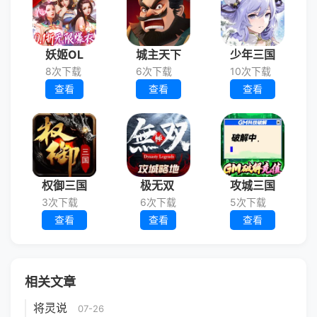
妖姬OL
城主天下
少年三国
8次下载
6次下载
10次下载
查看
查看
查看
权御三国
极无双
攻城三国
3次下载
6次下载
5次下载
查看
查看
查看
相关文章
将灵说
07-26