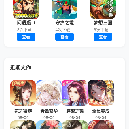
问逍遥（
守护之境
梦想三国
3次下载
4次下载
6次下载
查看
查看
查看
近期大作
花之舞游
青鸾繁华
穿越之锦
全民养成
08-04
08-04
08-04
08-04