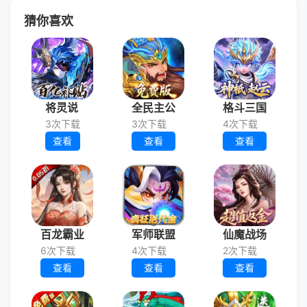
猜你喜欢
将灵说
全民主公
格斗三国
3次下载
3次下载
4次下载
查看
查看
查看
百龙霸业
军师联盟
仙魔战场
6次下载
4次下载
2次下载
查看
查看
查看