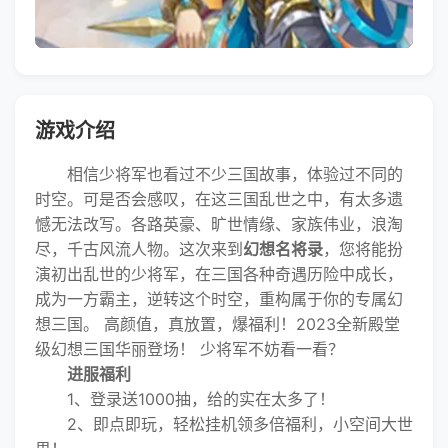
游戏介绍
相信少将军也看过不少三国故事，体验过不同的
时空。可是否会感叹，在这三国乱世之中，有太多遗
憾无法改写。各路英豪、旷世情缘、家族伟业，浪淘
尽，千古风流人物。这次来到
幻想名将录
，您将能扮
演初出乱世的少将军，在三国各种奇遇历险中成长，
成为一方霸主，逆转这个时空，重构属于你的专属幻
想三国。 高颜值，真放置，爆福利！2023全新殿堂
级幻想三国华丽登场！ 少将军不妨看一看？
进服福利
1、登录送1000抽，给的实在太多了！
2、即点即玩，轻松挂机领多倍福利，小空间大世