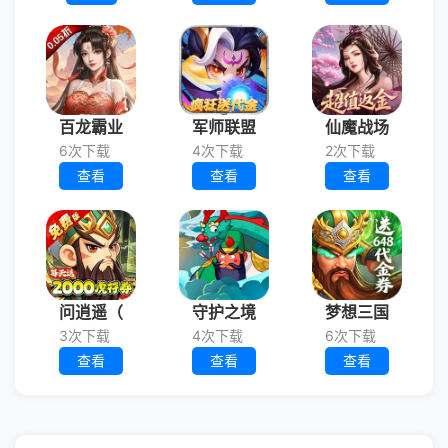
百龙霸业
军师联盟
仙魔战场
6次下载
4次下载
2次下载
查看
查看
查看
问逍遥（
守护之境
梦想三国
3次下载
4次下载
6次下载
查看
查看
查看