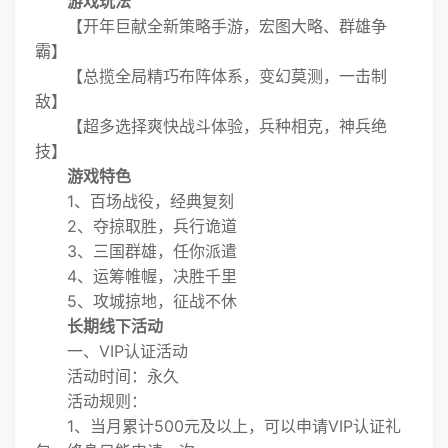
游戏玩法
【开年巨献全新策略手游，宏图大略、群雄争
霸】
【总揽全局精巧布阵体系，变幻莫测，一击制
敌】
【超多选择爽快战斗体验，兵种相克，神兵绝
技】
游戏特色
1、百场战役，经典复刻
2、夺掠取胜，兵行诡道
3、三国群雄，任你派遣
4、运筹帷幄，决胜千里
5、攻城掠地，征战不休
长期线下活动
一、VIP认证活动
活动时间：永久
活动规则：
1、当月累计500元及以上，可以申请VIP认证礼