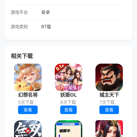
游戏平台
安卓
游戏类别
BT版
相关下载
幻想名将
妖姬OL
城主天下
5次下载
8次下载
7次下载
查看
查看
查看