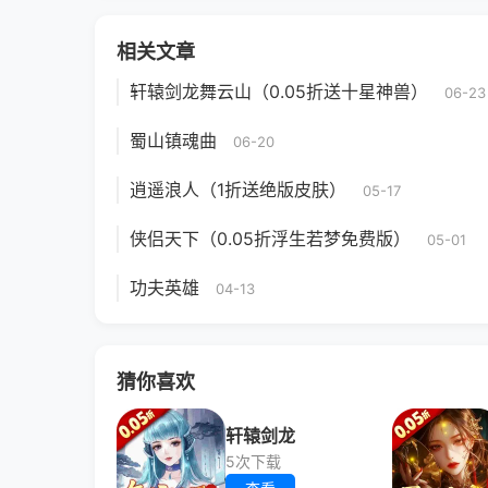
相关文章
轩辕剑龙舞云山（0.05折送十星神兽）
06-23
蜀山镇魂曲
06-20
逍遥浪人（1折送绝版皮肤）
05-17
侠侣天下（0.05折浮生若梦免费版）
05-01
功夫英雄
04-13
猜你喜欢
轩辕剑龙
5次下载