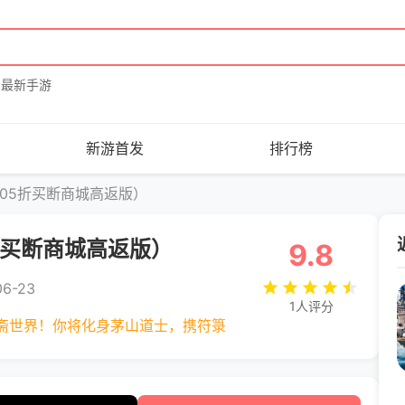
最新手游
新游首发
排行榜
.05折买断商城高返版）
折买断商城高返版）
9.8
6-23
1人评分
斋世界！你将化身茅山道士，携符箓