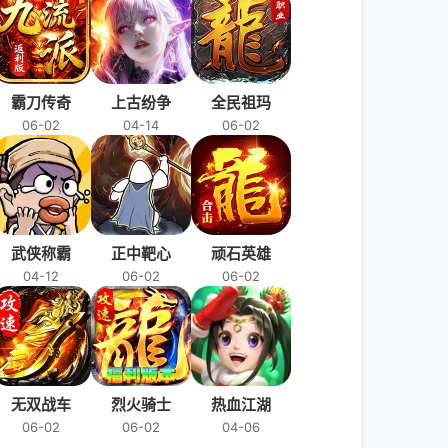
霸刀传奇
上古纷争
全民祖玛
06-02
04-14
06-02
武侠称霸
正中靶心
顽石英雄
04-12
06-02
06-02
无双战车
烈火骑士
热血江湖
06-02
06-02
04-06