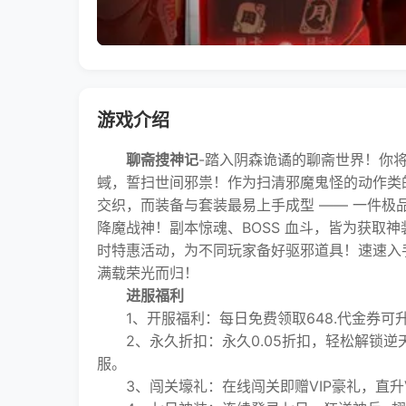
游戏介绍
聊斋搜神记
-踏入阴森诡谲的聊斋世界！你
蜮，誓扫世间邪祟！作为扫清邪魔鬼怪的动作类
交织，而装备与套装最易上手成型 —— 一件
降魔战神！副本惊魂、BOSS 血斗，皆为获取
时特惠活动，为不同玩家备好驱邪道具！速速入
满载荣光而归！
进服福利
1、开服福利：每日免费领取648.代金券可升级
2、永久折扣：永久0.05折扣，轻松解锁逆
服。
3、闯关壕礼：在线闯关即赠VIP豪礼，直升V