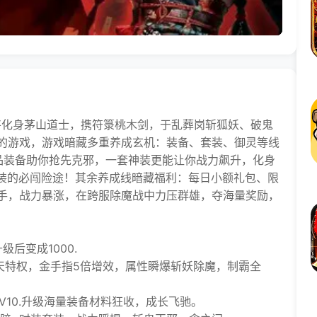
将化身茅山道士，携符箓桃木剑，于乱葬岗斩狐妖、破鬼
的游戏，游戏暗藏多重养成玄机：装备、套装、御灵等线
极品装备助你抢先克邪，一套神装更能让你战力飙升，化身
神装的必闯险途！其余养成线暗藏福利：每日小额礼包、限
手，战力暴涨，在跨服除魔战中力压群雄，夺海量奖励，
后变成1000.
天特权，金手指5倍增效，属性瞬爆斩妖除魔，制霸全
10.升级海量装备材料狂收，成长飞驰。