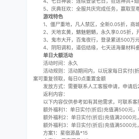
4、七日神装：连续登录七日，狂送神兵+翅
5、庆典狂欢：全服共庆完成任务，赢取至尊
游戏特色
1、僵尸重地，凡人禁区，全新0.05折，商
2、天地玄黄，魑魅魍魉，永久享0.05折，开
3、鬼市大开，百鬼夜行，登录累送500万
4、阴阳调和，道侣结缘，七天送海量材料叠
单日大额活动
活动时间：永久
活动规则：活动期间内，以玩家每日实付(折
案可重复领取，每日0点重置金额
发放方式：需要联系人工客服申请，申请后24
返利内容：
以下内容仅供参考如有其他需求，可联系客
额外福利1：单日实付(折后)充值满500元，
额外福利2：单日实付(折后)充值满2000元
额外福利3：单日实付(折后)充值满5000元
方案1：星宿源晶*15