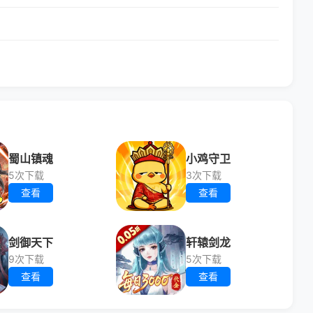
蜀山镇魂
小鸡守卫
5次下载
3次下载
查看
查看
剑御天下
轩辕剑龙
9次下载
5次下载
查看
查看