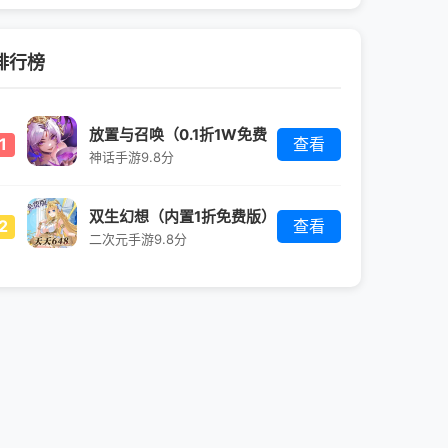
排行榜
放置与召唤（0.1折1W免费
1
查看
版）
神话手游
9.8分
双生幻想（内置1折免费版）
2
查看
二次元手游
9.8分