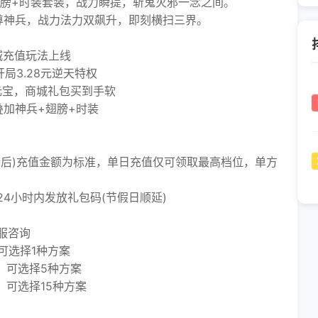
膀+时装套装，战力瞬提，斩鬼灭邪一念之间。
神兵，战力法力双飙升，即刻横扫三界。
城充值玩法上线
局3.28元逆天特权
元宝，商城礼包买到手软
加神兵+翅膀+时装
后)充值金额为标准，单日充值仅可领取最高档位，单方
小时内发放礼包码(节假日顺延)
服咨询
可选择1种方案
，可选择5种方案
，可选择15种方案