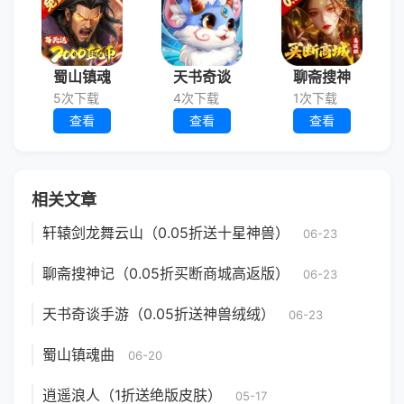
蜀山镇魂
天书奇谈
聊斋搜神
5次下载
4次下载
1次下载
查看
查看
查看
相关文章
轩辕剑龙舞云山（0.05折送十星神兽）
06-23
聊斋搜神记（0.05折买断商城高返版）
06-23
天书奇谈手游（0.05折送神兽绒绒）
06-23
蜀山镇魂曲
06-20
逍遥浪人（1折送绝版皮肤）
05-17