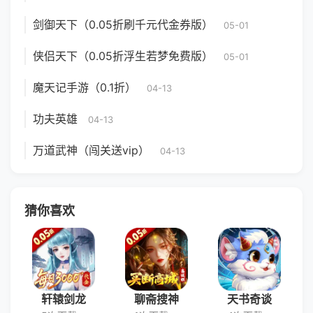
剑御天下（0.05折刷千元代金券版）
05-01
侠侣天下（0.05折浮生若梦免费版）
05-01
魔天记手游（0.1折）
04-13
功夫英雄
04-13
万道武神（闯关送vip）
04-13
猜你喜欢
轩辕剑龙
聊斋搜神
天书奇谈