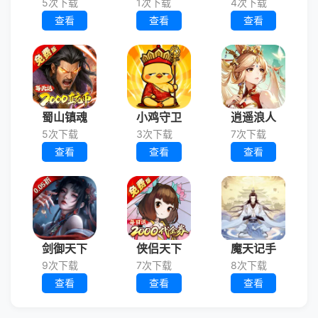
5次下载
1次下载
4次下载
查看
查看
查看
蜀山镇魂
小鸡守卫
逍遥浪人
5次下载
3次下载
7次下载
查看
查看
查看
剑御天下
侠侣天下
魔天记手
9次下载
7次下载
8次下载
查看
查看
查看