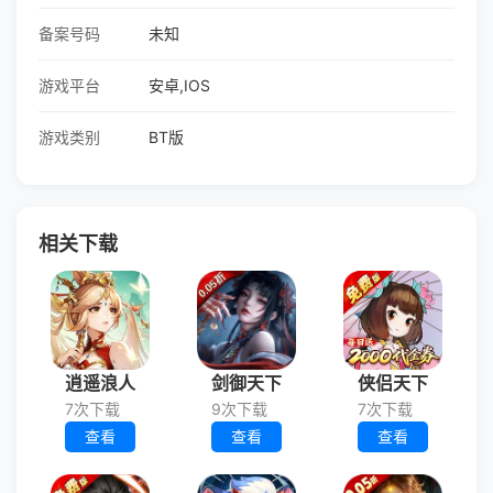
备案号码
未知
游戏平台
安卓,IOS
游戏类别
BT版
相关下载
逍遥浪人
剑御天下
侠侣天下
7次下载
9次下载
7次下载
查看
查看
查看