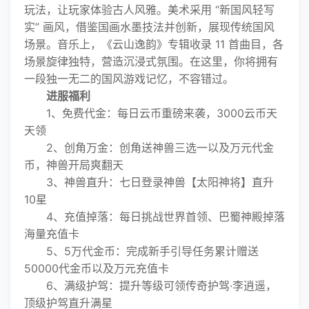
玩法，让玩家体验古人风雅。美术采用 “新国风轻写
实” 画风，借鉴国画水墨技法并创新，展现传统国风
场景。音乐上，《云山逸韵》专辑收录 11 首曲目，各
场景旋律独特，营造沉浸式氛围。在这里，你将拥有
一段独一无二的国风游戏记忆，不容错过。
进服福利
1、免费代金：每日云币重磅来袭，3000云币天
天领
2、创角万金：创角送神兽三选一以及万元代金
币，神兽开局爽翻天
3、神兽直升：七日登录神兽【太阳神将】直升
10星
4、充值掉落：每日挑战世界首领、巴蜀神殿掉落
海量充值卡
5、5万代金币：完成新手引导任务累计赠送
50000代金币以及万元充值卡
6、满级护驾：提升等级可领传奇护驾·李逍遥，
顶级护驾直升满星