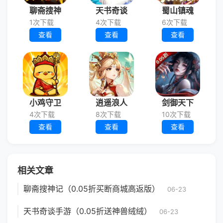
聊斋搜神
天书奇谈
蜀山镇魂
1次下载
4次下载
6次下载
查看
查看
查看
小鸡守卫
逍遥浪人
剑御天下
4次下载
8次下载
10次下载
查看
查看
查看
相关文章
聊斋搜神记（0.05折买断商城高返版）
06-23
天书奇谈手游（0.05折送神兽绒绒）
06-23