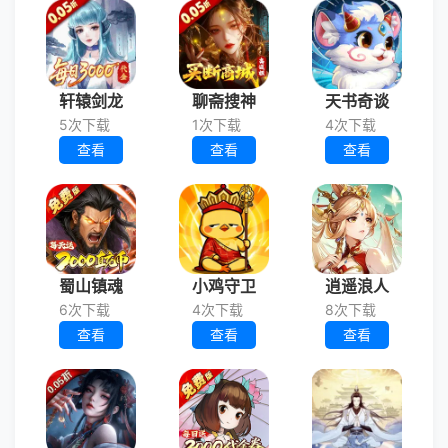
轩辕剑龙
聊斋搜神
天书奇谈
5次下载
1次下载
4次下载
查看
查看
查看
蜀山镇魂
小鸡守卫
逍遥浪人
6次下载
4次下载
8次下载
查看
查看
查看