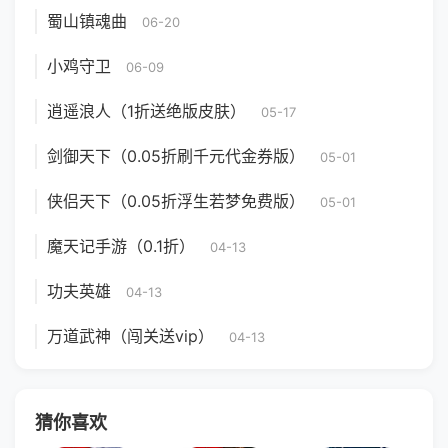
蜀山镇魂曲
06-20
小鸡守卫
06-09
逍遥浪人（1折送绝版皮肤）
05-17
剑御天下（0.05折刷千元代金券版）
05-01
侠侣天下（0.05折浮生若梦免费版）
05-01
魔天记手游（0.1折）
04-13
功夫英雄
04-13
万道武神（闯关送vip）
04-13
猜你喜欢