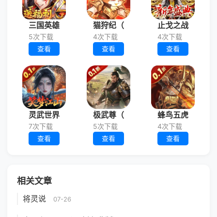
三国英雄
猫狩纪（
止戈之战
5次下载
4次下载
4次下载
查看
查看
查看
灵武世界
极武尊（
蜂鸟五虎
7次下载
5次下载
4次下载
查看
查看
查看
相关文章
将灵说
07-26