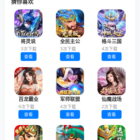
猜你喜欢
将灵说
全民主公
格斗三国
3次下载
3次下载
4次下载
查看
查看
查看
百龙霸业
军师联盟
仙魔战场
6次下载
4次下载
2次下载
查看
查看
查看