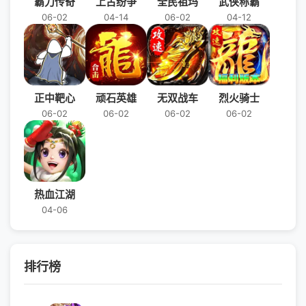
霸刀传奇
上古纷争
全民祖玛
武侠称霸
06-02
04-14
06-02
04-12
正中靶心
顽石英雄
无双战车
烈火骑士
06-02
06-02
06-02
06-02
热血江湖
04-06
排行榜