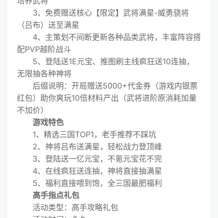
培养武将
3、免费赠送核心【限定】武将满星-威勇骁将
（吕布）送至满星
4、主策划不间断更新各种品类武将，丰富阵容搭
配PVP越阶战斗
5、登陆送1E元宝、推图刷主线疯狂送10连抽，
无限抽各种神将
后缀说明：开局赠送5000+代金券（游戏内银票
红包）助你爽玩10倍材料产出（武将进阶原消耗加量
不加价）
游戏特色
1、精选三国TOP1，老手推荐不踩坑
2、神将吕布送满星，轻松战力登顶峰
3、登陆送一亿元宝，不氪元宝花不完
4、在线疯狂送连抽，神将直接抽满星
5、福利直接喂到饱，全三国最肥福利
高手指点礼包
活动类型：高手攻略礼包