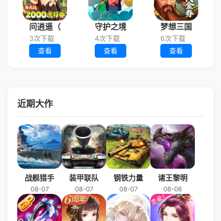
问逍遥（
守护之境
梦想三国
3次下载
4次下载
6次下载
查看
查看
查看
近期大作
战舰猎手
装甲联队
钢铁力量
诸王黎明
08-07
08-07
08-07
08-06