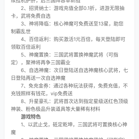
续挂机护肝，启三国阵容革新战
2、招贤纳士：游戏充值全部0.1折，进游无限抽
卡，武将免费自选
3、神将降临：核心神魔可免费送至13星，助您
制霸乱世
4、百倍返利：购买激活1元百倍，每天登陆即可
领取百倍返利
5、神魔置换：三国武将置换神魔武将（可指
定），聚神将再争三国霸业
6、自选神魔：次日登陆送自选神魔核心武将，七
日登陆再送一次自选神魔
7、免充金券：通过各种玩法获得，免费充值，不
充钱照样有钱花，vip免费送
8、升星豪礼：武将首次达到指定星级送红色顶级
神装、粉色极品升装道具等大量稀有材料
游戏特色
1、以武止戈，砥定乾坤，三国武将可置换核心神
魔