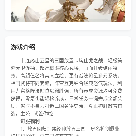
游戏介绍
十连必出五星的三国放置卡牌
止戈之战
，轻松策
略无限连抽，超高概率核心武将，画面升级绚丽特
效，高颜值名将美人立绘，更有战法将星多元系统，
相同武将不同套路，阵营互克结合经典怒气玩法，利
用九宫格阵法站位以弱胜强，所有养成资源均可免费
获得，零氪也能轻松养成，日常任务一键完成全额奖
励，省时不费力打造三国名将史诗，真正护肝放置首
选，主公~就差你啦！
进服福利
1、放置回归：续经典放置三国，募名将创霸业，