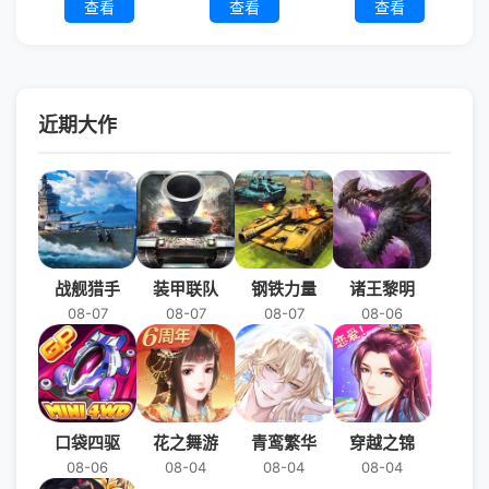
查看
查看
查看
近期大作
战舰猎手
装甲联队
钢铁力量
诸王黎明
08-07
08-07
08-07
08-06
口袋四驱
花之舞游
青鸾繁华
穿越之锦
08-06
08-04
08-04
08-04