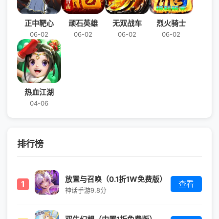
正中靶心
顽石英雄
无双战车
烈火骑士
06-02
06-02
06-02
06-02
热血江湖
04-06
排行榜
放置与召唤（0.1折1W免费版）
1
查看
神话手游
9.8分