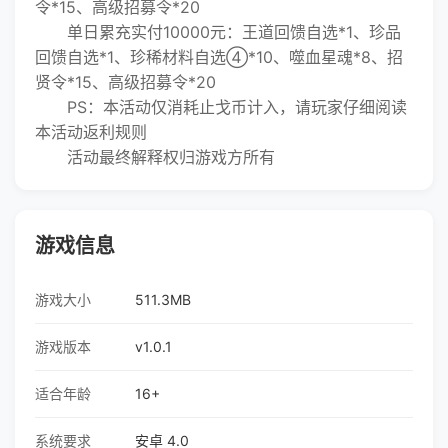
令*15、高级招募令*20
单日累充实付10000元：王道回馈自选*1、珍品
回馈自选*1、珍稀材料自选④*10、噬血星魂*8、招
贤令*15、高级招募令*20
PS：本活动仅消耗止戈币计入，请玩家仔细阅读
本活动返利规则
活动最终解释权归游戏方所有
游戏信息
游戏大小
511.3MB
游戏版本
v1.0.1
适合年龄
16+
系统要求
安卓 4.0