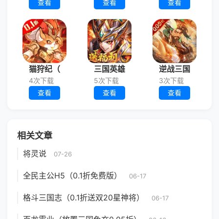
查看
查看
查看
猫狩纪（
三国英雄
逆战三国
4次下载
5次下载
3次下载
查看
查看
查看
相关文章
将灵说
07-26
全民主公H5（0.1折免费版）
06-17
格斗三国志（0.1折送双20星神将）
06-17