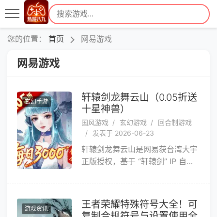
您的位置：
首页
网易游戏
网易游戏
轩辕剑龙舞云山（0.05折送
玄幻手游
十星神兽）
国风游戏
玄幻游戏
回合制游戏
发表于 2026-06-23
轩辕剑龙舞云山是网易获台湾大宇
正版授权，基于 “轩辕剑” IP 自研
的作品。融合网易成熟技术与创
意，带来独特体验。游戏故事设定
在唐朝由盛转衰之时。既有经典剧
王者荣耀特殊符号大全！可
游戏资讯
情，也有原创的时空穿越剧情，讲
复制合规符号与设置使用全