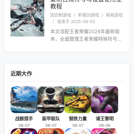
述安禄山叛乱、琉璃会高层失踪、
教程
墨家后人现世等情节，还涉及上古
回合制游戏
轩辕剑游戏
网易游戏
十大神器，各势力展开正邪较量。
发表于 2025-06-02
玩法上，在回合制战斗基础上创
本文适配王者荣耀2026年最新版
新，加入 “克制” 与 “追击” 系统，
本，全面整理王者荣耀特殊符号相
玩家需搭配阵容策略战斗，还有护
关内容，包含可直接复制的合规符
驾灵佑，策略组合多样。游戏也有
号大全、空白名设置方法、符号使
弹琴、画画等丰富休闲玩法，让玩
用教程与避坑要点，新手可直接复
家体验古人风雅。美术采用 “新国
制使用，解决王者荣耀名字特殊符
风轻写实” 画风，借鉴国画水墨技
近期大作
号设置的全流程问题。
法并创新，展现传统国风场景。音
乐上，《云山逸韵》专辑收录 11
首曲目，各场景旋律独特，营造沉
浸式氛围。在这里，你将拥有一段
独一无二的国风游戏记忆，不容错
过。
战舰猎手
装甲联队
钢铁力量
诸王黎明
08-07
08-07
08-07
08-06