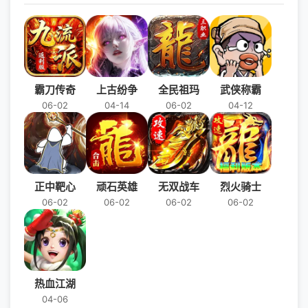
霸刀传奇
上古纷争
全民祖玛
武侠称霸
06-02
04-14
06-02
04-12
正中靶心
顽石英雄
无双战车
烈火骑士
06-02
06-02
06-02
06-02
热血江湖
04-06