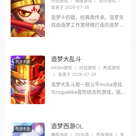
怀旧游戏
横版游戏
动作游戏
陷入险境！ 在这种艰难时刻，想
发表于 2026-07-29
尽办法，生存下去吧！
造梦十四载，经典再传承。造梦无
双由造梦工作室倾情打造的造梦西
游系列集大成者，2D横版国风动
作类手游重磅回归。以更优的品
质，说好西游故事。造梦西游系
列，为4399游戏旗下最具潜力最
造梦大乱斗
西游手游
具影响力的头部作品。多年来，陆
MOBA游戏
对战游戏
养成游戏
续推出造梦5部曲，备受玩家喜
发表于 2026-07-29
爱，成为一代人的童年经典。造梦
造梦大乱斗是一款公平moba竞技
无双为造梦系列首款双端作品，在
与roguelike冒险结合的游戏，延
延续经典的基础上再创新，已拥有
续着造梦系列的剧情，一切缘由皆
千万级注册用户，常年位居热门平
起于那场舍身自爆......六耳猕猴舍
台西游系列搜索前列，广受玩家好
身引爆仙界之时，佛陀现身，庇佑
评。在游戏中，你可以上入上古天
众生引渡至灵虚岛。此处为轮回之
帝下闯十殿阎罗，决战牛魔谷大闹
造梦西游OL
西游手游
所，众生之锚；已逝者可再现，挂
凌霄宝殿，一路抗妖化之众神。究
横版游戏
2D手游
西游游戏
发