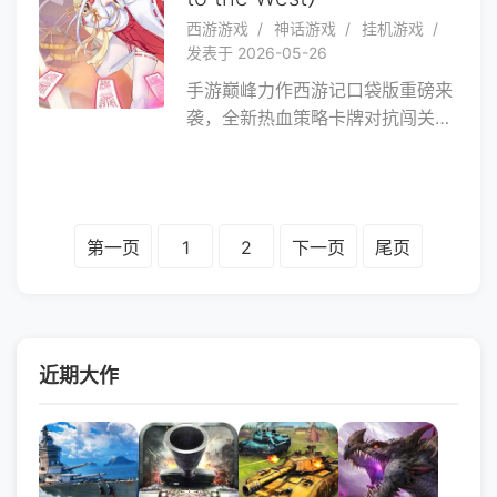
西游游戏
神话游戏
挂机游戏
发表于 2026-05-26
手游巅峰力作西游记口袋版重磅来
袭，全新热血策略卡牌对抗闯关游
戏。你可以结识近百位经典神话人
物！通过策略布阵，上阵不同的伙
伴和搭配不同的技能打造最强的队
伍。在恢弘的三界画卷中，书写属
第一页
1
2
下一页
尾页
于你的不朽神话！即刻启程，化身
三界之主，开启你的神话收集养成
之旅！
近期大作