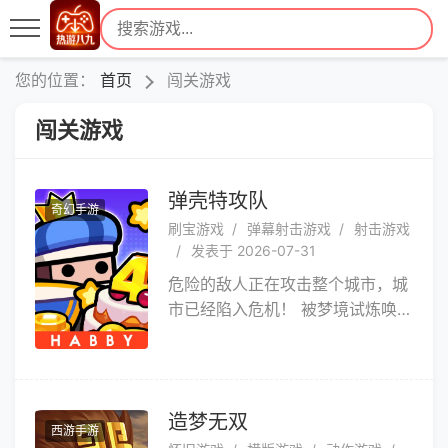
您的位置：
首页
闯关游戏
闯关游戏
弹壳特攻队
奇幻手游
刷宝游戏
弹幕射击游戏
射击游戏
发表于 2026-07-31
危险的敌人正在攻击整个城市，城
市已经陷入危机！ 被梦境试炼唤
起的你，已经成为身负重任的战
士！ 作为一名极具潜力的人类战
士，你将与其他幸存者一起拿起武
器，战胜危险的敌人！ 敌人的力
造梦无双
西游手游
量依旧强大，稍不留神就会让自己