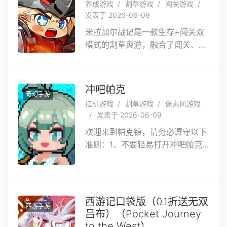
养成游戏
割草游戏
闯关游戏
制，与伙伴畅享爆金之旅；黑暗笼
发表于 2026-06-09
罩万物，魔神肆虐人间，为了对抗
米拉加尔战记是一款生存+闯关双
邪恶的魔神，数以万计的冒险家集
模式的割草爽游，融合了闯关、养
结一心，培养出十二位实力超绝的
成、多人对战等多种玩法，为玩家
勇者，他们不顾危险进入被污染的
提供爽快、休闲、炫酷的游戏体
诅咒之岛，突破黑暗气息的封锁，
验，打造想象力奇幻，操作性丰
直面魔神！
冲吧帕克
奇幻手游
富、画面感浓郁、战斗力热血的掌
挂机游戏
割草游戏
像素风游戏
上世界。单手操作，拖拽移动，自
发表于 2026-06-09
动攻击，轻松上手，技能觉醒一目
欢迎来到帕克镇，请务必遵守以下
了然!超炫战斗体验，带给你意想不
准则：1、不要轻易打开冲吧帕克
到的游戏激情！
游戏，请做好沉迷两三个小时的准
备；2、随时随地都可以爽快割
草，如果实在没空，我们也有挂机
系统；3、冲吧帕克游戏第一要务
西游记口袋版（0.1折送无双
西游手游
就是爽！不要迷信其他游戏宣传的
吕布）（Pocket Journey
快乐途径，来这里，爽就完事了！
to the West）