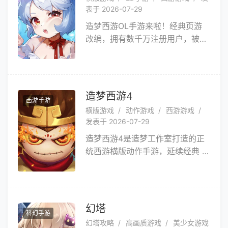
念者可重聚，英雄们自此获得了不
竟谁才是始作俑者，上仙可愿与我
表于 2026-07-29
死之躯。可过往的恩怨怎能如此舍
一同前去一探究竟。
造梦西游OL手游来啦！经典页游
弃？分外眼红，一场场激斗一触即
改编，拥有数千万注册用户，被评
发……《造梦大乱斗》的故事自此
为年度**游戏。经典剧情、全新玩
展开！
法，紧张刺激的战斗系统、多变的
技能组合、搭配不同的武器装备，
让战斗充满趣味和挑战！《造梦西
造梦西游4
西游手游
游OL》十三周年活动已开启，周
横版游戏
动作游戏
西游游戏
年快乐七天乐，全场消费6折起~
发表于 2026-07-29
造梦西游4是造梦工作室打造的正
统西游横版动作手游，延续经典 Q
版复古画风，以独创玩法与丰富内
容续写国民西游 IP 热血篇章。独
创双心法战斗体系，形态技能随心
切换，悟空拳棍、白龙枪剑自由变
幻塔
科幻手游
换，连招多变，手感酣畅。开启通
幻塔攻略
高画质游戏
美少女游戏
天破封、祖巫现世洪荒剧情，神兽