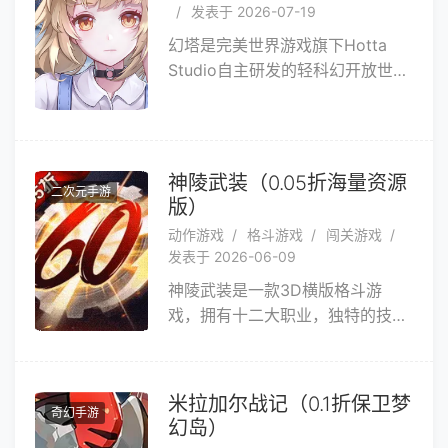
发表于 2026-07-19
坐骑、法宝经文助力征战。游戏支
幻塔是完美世界游戏旗下Hotta
持联机闯关、公会互动与竞技对
Studio自主研发的轻科幻开放世界
战，体验丰富的西游冒险。
手游。融合去标签化角色塑造，影
视级动作捕捉，高自由度世界探索
玩法、轻科幻美术风格、多样场景
互动解谜元素与自由职业战斗，讲
神陵武装（0.05折海量资源
二次元手游
述有关拯救与毁灭的末世故事。
版）
动作游戏
格斗游戏
闯关游戏
发表于 2026-06-09
神陵武装是一款3D横版格斗游
戏，拥有十二大职业，独特的技能
树系统，可自主选择天赋技能，搭
配属于自己的专属连招；绿色公平
的PK系统，数值平衡，全凭操作，
米拉加尔战记（0.1折保卫梦
奇幻手游
秀出你的大神风采；特色深渊史诗
幻岛）
副本，体验前所未有的独特掉落机