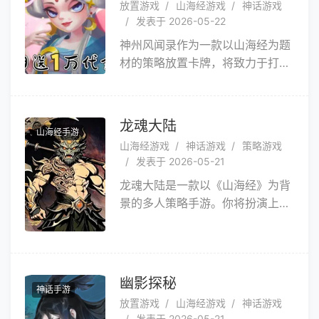
放置游戏
山海经游戏
神话游戏
山海保卫战！你身为至宝守护者的
发表于 2026-05-22
神君，将与继承「守护」意志的各
神州风闻录作为一款以山海经为题
路神仙，一同穿越多重神话世界，
材的策略放置卡牌，将致力于打造
夺回万华卷修正被扭曲的历史，一
神话世界，与玩家们共同书写神话
起扛起守卫山海的使命。
故事。
龙魂大陆
山海经手游
山海经游戏
神话游戏
策略游戏
发表于 2026-05-21
龙魂大陆是一款以《山海经》为背
景的多人策略手游。你将扮演上古
领主，在洪荒世界中通过城市建
设、资源经营、兵种调度与阵营外
交，逐步扩张势力，重现神话时代
的诸侯争霸。
幽影探秘
神话手游
放置游戏
山海经游戏
神话游戏
发表于 2026-05-21