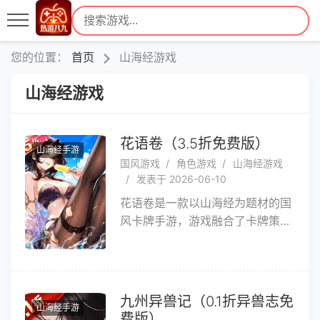
您的位置：
首页
山海经游戏
山海经游戏
花语卷（3.5折免费版）
山海经手游
国风游戏
角色游戏
山海经游戏
发表于 2026-06-10
花语卷是一款以山海经为题材的国
风卡牌手游，游戏融合了卡牌策略
与角色扮演元素，通过匠心独具的
神话英灵设计、灵活的战斗阵容搭
配以及资源零损耗的养成机制，为
玩家提供沉浸式的上古神话体验。
九州异兽记（0.1折异兽志免
山海经手游
费版）