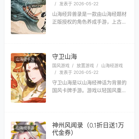
发表于 2026-05-22
伴，踏上奇幻冒险旅程，探索神秘
山海经异兽录是一款由山海经题材
山海世界，成为最强修士！
正版授权的角色养成手游，上古神
兽再度现身，玩家们进行各类中珍
兽的收集，淬炼自己的神兵利器，
一起闯荡的上古世界。
守卫山海
山海经手游
国风游戏
放置游戏
山海经游戏
发表于 2026-05-22
守卫山海是以山海经神话为背景的
国风卡牌手游。游戏以轻国风重塑
众多个性鲜明的神话人物与山海异
兽，通过百万字原创剧情和高颜值
的3D建模，生动演绎众生百态与
阴谋棋局，将东方传说的神秘一一
神州风闻录（0.1折日送1万
山海经手游
呈现。快来一起听祂们诉说千年前
代金券）
的洪荒故事，展开一场前所未有的