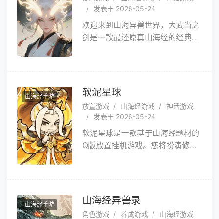
世界。游戏入门门槛低，小白也能
发表于 2026-05-24
快速上手。
欢迎来到山海异兽世界，大武当之
剑是一款最还原真山海经的经典放
置开箱招募游戏，在游戏里所有的
奇珍异宝、山海神兽玩家都可以通
过招募来将他们收入囊中，并带着
自己组建好的异兽去平定四海吧。
软泥星球
山海经手游
放置游戏
山海经游戏
神话游戏
发表于 2026-05-24
软泥星球是一款基于山海经题材的
Q版放置挂机游戏。您将扮演修
士，与可爱勇猛的异兽结伴，在山
海经世界展开冒险！游戏以轻松的
放置挂机玩法为主，无需繁琐操
作，简单设置即可自动战斗、探索
山海经异兽录
山海经手游
未知。丰富的剧情任务和异兽养成
角色游戏
养成游戏
山海经游戏
系统带来无尽惊喜与挑战。带上伙