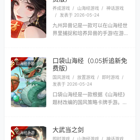
养成游戏
山海经游戏
神话游戏
发表于 2026-05-24
九州异兽记是一款可以在山海经世
界里捕捉和培养异兽的手游!在游戏
内，我们化身御灵师，根据山海经
图谱，可以在山海经世界捕捉不同
类型的异兽，通过异兽对战吞噬提
口袋山海经（0.05折追新免
山海经手游
升战力，培养自己最喜欢的异兽，
费版）
征服山海经大世界。
国风游戏
放置游戏
即时游戏
发表于 2026-05-24
口袋山海经是一款根据《山海经》
题材改编的国风策略卡牌手游。每
天免费送6480代金卷，在游戏
中，您可结识众多异兽伙伴，自由
搭配伙伴组成阵容，去挑战游戏中
大武当之剑
山海经手游
的各类玩法，去探索更广阔的山海
即时游戏
山海经游戏
神话游戏