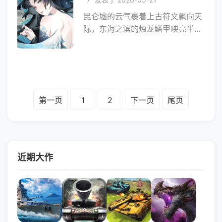
昆仑墟的云气裹着上古符文飘向天
际，东海之滨的烛龙鳞甲映亮半片
大荒，可归墟裂隙中溢出的邪魔，
正让这片神话之地失了色彩 ——
青丘的桃花染了魔气，桃都山的金
鸡不再啼晓，连《山海经》中能通
万物情的白泽，都隐匿于迷雾深
第一页
1
2
下一页
尾页
处。你将化身 “大荒引灵者”，手握
神话典故为线索，在奇幻秘境中镇
邪魔、收仙灵、降灵兽，让大荒重
焕往日荣光。
近期大作