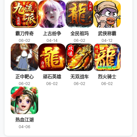
霸刀传奇
上古纷争
全民祖玛
武侠称霸
06-02
04-14
06-02
04-12
正中靶心
顽石英雄
无双战车
烈火骑士
06-02
06-02
06-02
06-02
热血江湖
04-06