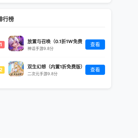
排行榜
放置与召唤（0.1折1W免费
1
查看
版）
神话手游
9.8分
双生幻想（内置1折免费版）
2
查看
二次元手游
9.8分