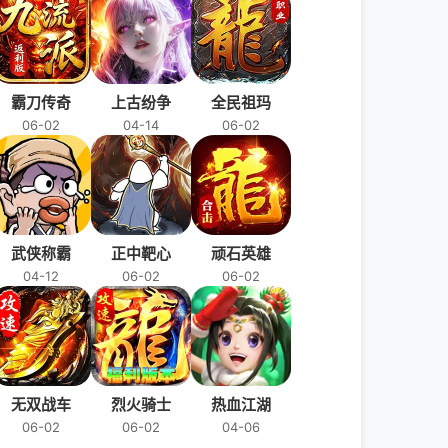
霸刀传奇
上古纷争
全民祖玛
06-02
04-14
06-02
武侠称霸
正中靶心
顽石英雄
04-12
06-02
06-02
无双战车
烈火骑士
热血江湖
06-02
06-02
04-06