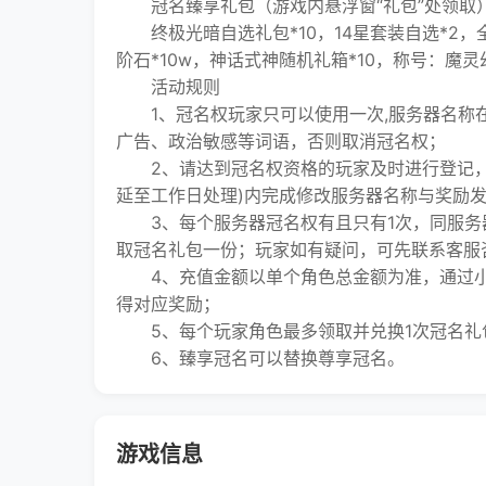
冠名臻享礼包（游戏内悬浮窗“礼包”处领取
终极光暗自选礼包*10，14星套装自选*2，全系
阶石*10w，神话式神随机礼箱*10，称号：魔灵
活动规则
1、冠名权玩家只可以使用一次,服务器名称在
广告、政治敏感等词语，否则取消冠名权；
2、请达到冠名权资格的玩家及时进行登记，
延至工作日处理)内完成修改服务器名称与奖励
3、每个服务器冠名权有且只有1次，同服务
取冠名礼包一份；玩家如有疑问，可先联系客服
4、充值金额以单个角色总金额为准，通过小
得对应奖励；
5、每个玩家角色最多领取并兑换1次冠名礼
6、臻享冠名可以替换尊享冠名。
游戏信息