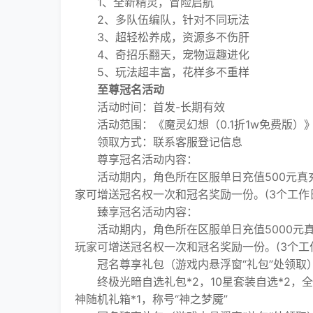
1、全新精灵，冒险启航
2、多队伍编队，针对不同玩法
3、超轻松养成，资源多不伤肝
4、奇招乐翻天，宠物逗趣进化
5、玩法超丰富，花样多不重样​​​​​​​
至尊冠名活动
活动时间：首发-长期有效
活动范围：《魔灵幻想（0.1折1w免费版）
领取方式：联系客服登记信息
尊享冠名活动内容：
活动期内，角色所在区服单日充值500元真充，
家可增送冠名权一次和冠名奖励一份。(3个工作
臻享冠名活动内容：
活动期内，角色所在区服单日充值5000元真充
玩家可增送冠名权一次和冠名奖励一份。(3个工
冠名尊享礼包（游戏内悬浮窗“礼包”处领取
终极光暗自选礼包*2，10星套装自选*2，全系
神随机礼箱*1，称号“神之梦魇”