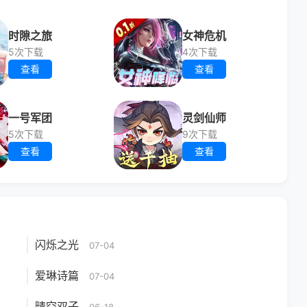
时隙之旅
女神危机
5次下载
4次下载
查看
查看
一号军团
灵剑仙师
5次下载
9次下载
查看
查看
闪烁之光
07-04
爱琳诗篇
07-04
晴空双子