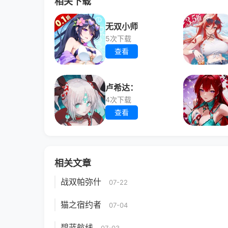
相关下载
无双小师
5次下载
查看
卢希达：
4次下载
查看
相关文章
战双帕弥什
07-22
猫之宿约者
07-04
碧蓝航线