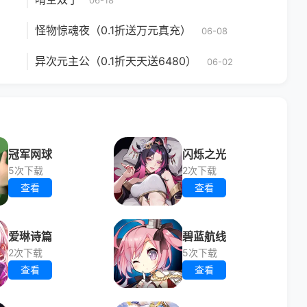
06-18
怪物惊魂夜（0.1折送万元真充）
06-08
异次元主公（0.1折天天送6480）
06-02
冠军网球
闪烁之光
5次下载
2次下载
查看
查看
爱琳诗篇
碧蓝航线
2次下载
5次下载
查看
查看