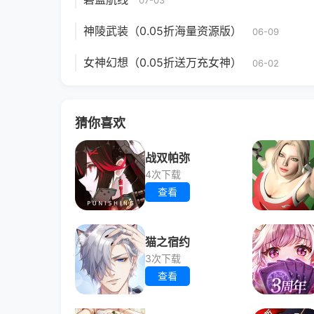
07-03
神陵武装（0.05折海量资源版）
06-09
女神幻想（0.05折送万充女神）
06-02
猜你喜欢
战双帕弥
4次下载
查看
猫之宿约
3次下载
查看