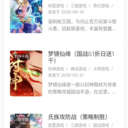
热血与谋略铸就不败传说，书写属
技 5
经营游戏
三国游戏
奇幻游戏
于你的帝王传奇！
发表于 2026-06-10
造蚂蚁王国，与何止百万玩家斗智
斗勇，招蚁族豪将，丰富阵营赢下
战争！在蚁族崛起你将作为蚁族统
帅，建造你的专属蚂蚁王国。神机
妙算的三国英雄、智勇双全的凯
梦镜仙缘（国战0.1折日送1
封神手游
撒，还有数位出类拔萃的豪将，都
千）
等待你招募入队，成为蚁族中坚！
封神游戏
神话游戏
卡牌游戏
通过资源囤积、城防修建、战力提
发表于 2026-05-21
升，将一方蚁穴壮大成为兵「蚁」
梦镜仙缘是一款以封神题材为背景
强壮的王国城邦！与百万玩家结盟
的策略攻城国战手游，在这里，有
或是为敌，抵御强敌进攻，联手攻
众多耳熟能详的封神人物，您可招
克城池，战无不胜，攻无不取，成
募神将，在一座座城池战场之中操
为地下世界的霸主！与此同时，游
控专属自己的队伍拼搏厮杀，沉浸
戏还采用技术前沿的引擎开发，呈
氏族攻防战（策略制胜）
三国手游
式战斗演绎封神万象，极致策略布
现高品质的画面。画面还原蚂蚁与
放置游戏
三国游戏
国战游戏
局掌控战局乾坤。神魔乱舞之际，