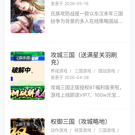
战争细节，玩家可以尽情感受微观
发表于 2026-05-16
挥师征伐四方，以谋定天下，以热
世界的对决乐趣，在神奇的蚂蚁世
氏族攻防战是一款以东汉末年三国
血铸荣光，属于你的封神史诗，自
界中招兵征战。
纷争为背景的多人在线策略国战游
此开启！
戏，玩家将化身为一方诸侯，在群
雄割据的乱世中崛起，通过招募历
史名将、发展城池经济、运用兵法
策略，最终从诸多势力中脱颖而
攻城三国（送满星关羽刷
三国手游
出，实现统一天下的霸业宏图。
充）
养成游戏
三国游戏
国战游戏
发表于 2026-04-28
攻城三国正版授权BT福利版来啦，
游戏上线即送VIP7、100w元宝、
1000w铜钱、10000GM点，V7超
强武将【吕布】直接获取！GM修
改器免费刷充，零氪也能充值元宝
权御三国（攻城略地）
三国手游
升级VIP，还有战令活动免费激活
动作游戏
经营游戏
三国游戏
领取，更有资源破解免费获得铜