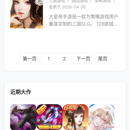
三国游戏
国战游戏
策略游戏
家可以在专属封地中建设各种独特
发表于 2026-04-26
的建筑，提高自己封地的资源收益
大皇帝手游是一款为策略游戏用户
产量，还可以招募三国时期所有风
量身定制的三国SLG。 128座城池,
云战将，训练、升级各种士兵；提
组建自己的势力,亲身参与东汉末年
高自身爵位。通过攻占中立城池、
争夺天下霸权的三国征途！玩家亲
抢占其他势力地块等途径，来开疆
临乱世汉末，击杀叛贼，临危受
扩土，不断征战沙场，实现逐鹿中
命，一举称帝，就此展开一条别样
原，统一天下的愿望。
第一页
1
2
下一页
尾页
的三国帝王之路。 在《大皇帝ol手
游》中，您可以不断地开疆扩土，
收复更多的领地，每一座城池都能
为您之后提供大量收益，英雄，银
两，宝物通通在手！ 问鼎江山还
近期大作
不够，成为最强帝王才是正道。
王者之巅，争夺积分名次，从草根
组攀登至尊组;诸侯争霸，经历数轮
淘汰，登顶全服帝王宝座。成为无
数豪杰仰视的真正大皇帝！