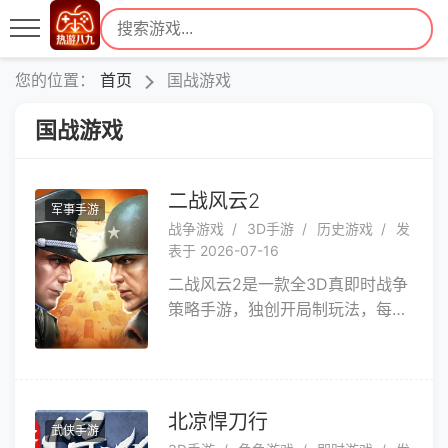
您的位置：
首页
国战游戏
国战游戏
二战风云2
军事手游
战争游戏
3D手游
历史游戏
发
表于 2026-07-16
二战风云2是一款全3D真即时战争
策略手游，独创开局制玩法，每场
可容纳几百玩家和十万以上部队单
位即时混战。游戏中包含地缘、地
形、运输、补给、外交等多种战争
元素，力求为玩家模拟一个真实的
北凉悍刀行
武侠手游
合作与对战环境。将军，现在就请