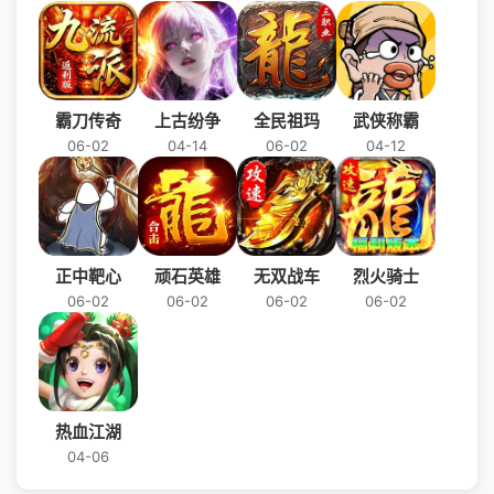
霸刀传奇
上古纷争
全民祖玛
武侠称霸
06-02
04-14
06-02
04-12
正中靶心
顽石英雄
无双战车
烈火骑士
06-02
06-02
06-02
06-02
热血江湖
04-06