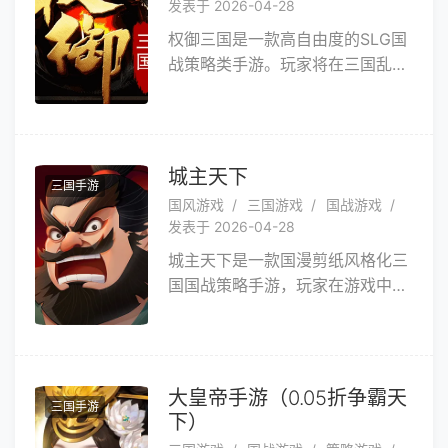
发表于 2026-04-28
钱、粮草、元宝！战令+天命武圣
权御三国是一款高自由度的SLG国
活动再送满星天命关羽，还有无双
战策略类手游。玩家将在三国乱世
张角、无双曹操、无双刘禅等海量
中割据一方，组建自己的无敌军团
名将免费等你来拿，攻城略地一路
攻城掠地，用武力、权谋征服天
轻松秒秒秒！游戏特有的战中策略
下，逐步走向问鼎天下的帝王之
模式，摒弃了纯数据比拼，让战斗
路。进攻与防守，合作与斗争，乱
变得更加刺激有趣。玩家可以在游
城主天下
三国手游
世纷争，还是天下一统，权御三国
戏中收集诸多三国名将进行培养，
国风游戏
三国游戏
国战游戏
— 开启专属于你的三国时代！
并率领麾下大军参与国战，攻城略
发表于 2026-04-28
地，在乱世中建立属于自己的势
城主天下是一款国漫剪纸风格化三
力。名将养成、实时国战、经典战
国国战策略手游，玩家在游戏中扮
役、争夺皇位 ，精彩尽在攻城三
演主公的身份，还原三国鼎立，群
国！
雄并起，惊心动魄的战争场面。在
故事的开端，玩家可自由选择加入
一个势力，并获得自己的一块封
大皇帝手游（0.05折争霸天
三国手游
地，随着游戏进程推进，游戏内会
下）
形成三足鼎立之势。在游戏中，玩