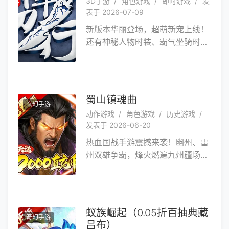
3D手游
角色游戏
即时游戏
发
加入《二战风云2》，随时开启您
表于 2026-07-09
的热血团战！
新版本华丽登场，超萌新宠上线！
还有神秘人物时装、霸气坐骑时装
和翅膀幻化时装，开启全新视觉和
战斗效果！北凉悍刀行 是全球首
款3D骑乘式国战手游，高清画
面，万人同战，更有美女主播全程
蜀山镇魂曲
玄幻手游
解说伴游，语音频道实时指挥，兄
动作游戏
角色游戏
历史游戏
弟携手骑马战六国。自由交易、酷
发表于 2026-06-20
炫翅膀、时尚披风、绚丽时装和酷
热血国战手游震撼来袭！幽州、雷
炫坐骑等系统，让你激情PK，畅爽
州双雄争霸，烽火燃遍九州疆场。
国战。 游戏特色 1、正版
玩家可执掌霸刀冲锋陷阵、化身枪
授权，高度还原天人共战场景
皇横扫千军、成为神射决胜千里，
2、坐骑神兵，真3D视觉战
三大职业各显神威。蜀山镇魂曲万
斗，身临其境 3、热血帮战，
人同屏攻城、边境血战、军团对
多元趣味社交，全程语音 4、
蚁族崛起（0.05折百抽典藏
奇幻手游
决，夺王城、争九鼎、定江山，用
飞剑临世，法宝系装备，高战必杀
吕布）